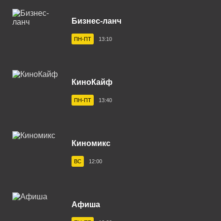
Верхняя Салда 102.6 FM
Бизнес-ланч
Владивосток 104.2 FM
ПН-ПТ
13:10
Владикавказ 102.0 FM
Владимир 102.9 FM
КиноКайф
Волгоград 100.6 FM
ПН-ПТ
13:40
Волгодонск 100.3 FM
Вологда 100.2 FM
Волхов 107.2 FM
Киномикс
Воркута 102.2 FM
ВС
12:00
Воронеж 100.3 FM
Воткинск 94.1 FM
Афиша
Вуктыл 100.3 FM