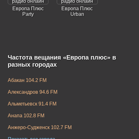
Европа Плюс
Европа Плюс
Party
Urban
Частота вещания «Европа плюс» в
Европа Плюс K-
Европа Плюс
разных городах
Pop
Rock
Абакан 104.2 FM
Александров 94.6 FM
Альметьевск 91.4 FM
Анапа 102.8 FM
Анжеро-Судженск 102.7 FM