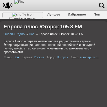
Лучшее
Избранное
Поп
Случайное радио
Клубное
Рок
Ретро
Шансон
Релакс
Европа плюс Югорск 105.8 FM
Разговорное
Рэп
Транс
Дип-хаус
Фолк
Джаз
Детское
Классическое
Онлайн Радио
Поп
Европа плюс Югорск 105.8 FM
Европа Плюс – первая коммерческая радиостанция страны.
Эфир радиостанции наполнен хорошей российской и западной
поп-музыкой, а так же многочисленными развлекательными
программами.
Жанр:
Поп
Страна:
Россия
Город:
Югорск
Сайт:
europaplus.ru