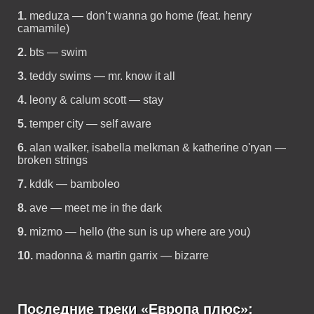
1.
meduza — don’t wanna go home (feat. henry
camamile)
2.
bts — swim
3.
teddy swims — mr. know it all
4.
leony & calum scott — stay
5.
temper city — self aware
6.
alan walker, isabella melkman & katherine o'ryan —
broken strings
7.
kddk — bamboleo
8.
ave — meet me in the dark
9.
mizmo — hello (the sun is up where are you)
10.
madonna & martin garrix — bizarre
Последние треки «Европа плюс»: