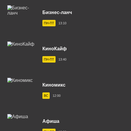
Верхняя Салда 102.6 FM
Бизнес-ланч
Владивосток 104.2 FM
ПН-ПТ
13:10
Владикавказ 102.0 FM
Владимир 102.9 FM
КиноКайф
Волгоград 100.6 FM
ПН-ПТ
13:40
Волгодонск 100.3 FM
Вологда 100.2 FM
Волхов 107.2 FM
Киномикс
Воркута 102.2 FM
ВС
12:00
Воронеж 100.3 FM
Воткинск 94.1 FM
Афиша
Вуктыл 100.3 FM