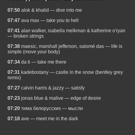
07:50
alok & khalid — dive into me
07:47
ava max — take you to hell
07:41
alan walker, isabella melkman & katherine o'ryan
— broken strings
07:38
maesic, marshall jefferson, salomé das — life is
simple (move your body)
07:34
da ti — take me there
07:31
kadebostany — castle in the snow (bentley grey
remix)
07:27
calvin harris & jazzy — satisfy
07:23
jonas blue & malive — edge of desire
07:20
тима белорусских — мысли
07:18
ave — meet me in the dark