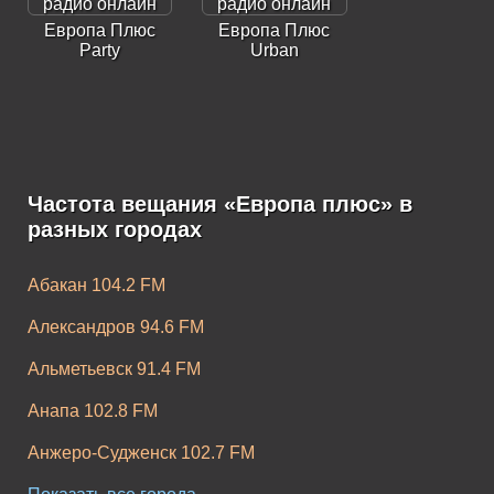
Европа Плюс
Европа Плюс
Party
Urban
Частота вещания «Европа плюс» в
Европа Плюс K-
Европа Плюс
разных городах
Pop
Rock
Абакан 104.2 FM
Александров 94.6 FM
Альметьевск 91.4 FM
Анапа 102.8 FM
Анжеро-Судженск 102.7 FM