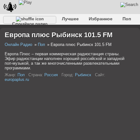
Лучшее
Избранное
Поп
Случайное радио
Клубное
Рок
Ретро
Шансон
Релакс
Европа плюс Рыбинск 101.5 FM
Разговорное
Рэп
Транс
Дип-хаус
Фолк
Джаз
Детское
Классическое
Онлайн Радио
Поп
Европа плюс Рыбинск 101.5 FM
Европа Плюс – первая коммерческая радиостанция страны.
Эфир радиостанции наполнен хорошей российской и западной
поп-музыкой, а так же многочисленными развлекательными
программами.
Жанр:
Поп
Страна:
Россия
Город:
Рыбинск
Сайт:
europaplus.ru