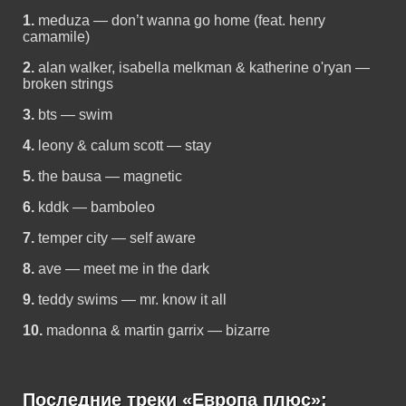
1.
meduza — don’t wanna go home (feat. henry
camamile)
2.
alan walker, isabella melkman & katherine o'ryan —
broken strings
3.
bts — swim
4.
leony & calum scott — stay
5.
the bausa — magnetic
6.
kddk — bamboleo
7.
temper city — self aware
8.
ave — meet me in the dark
9.
teddy swims — mr. know it all
10.
madonna & martin garrix — bizarre
Последние треки «Европа плюс»: