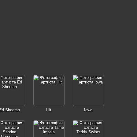
Ed Sheeran
Illit
Iowa