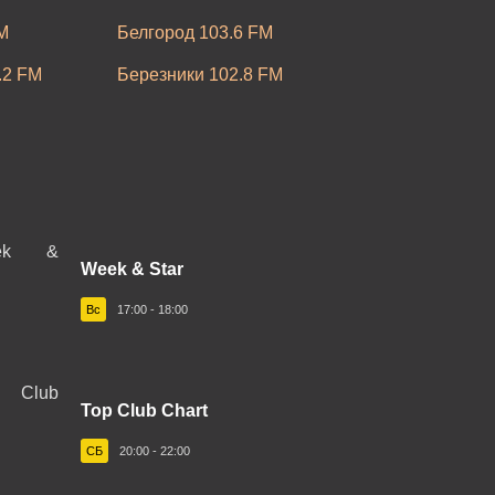
M
Белгород 103.6 FM
.2 FM
Березники 102.8 FM
05.1 FM
Большеречье 102.8 FM
Бугульма 95.8 FM
03.4 FM
Великий Новгород 103.7 FM
2.0 FM
Владимир 102.9 FM
Week & Star
M
Воркута 102.2 FM
Вс
17:00 - 18:00
M
Вязники 103.0 FM
106.4 FM
Горячий Ключ 105.9 FM
 FM
Top Club Chart
Ейск 91.3 FM
Илимский
СБ
20:00 - 22:00
Заполярный 105.4 FM