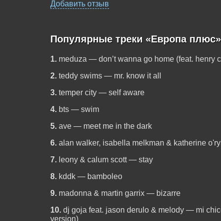
Добавить отзыв
Популярные треки «Европа плюс»
1.
meduza — don’t wanna go home (feat. henry 
2.
teddy swims — mr. know it all
3.
temper city — self aware
4.
bts — swim
5.
ave — meet me in the dark
6.
alan walker, isabella melkman & katherine o'r
7.
leony & calum scott — stay
8.
kddk — bamboleo
9.
madonna & martin garrix — bizarre
10.
dj goja feat. jason derulo & melody — mi chi
version)