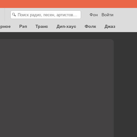
Фон
Войти
🔍
орное
Рэп
Транс
Дип-хаус
Фолк
Джаз