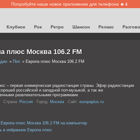
Попробуйте наше новое приложение для телефона 🔥📱
Клубное
Рок
Ретро
Шансон
Релакс
Разгов
а плюс Москва 106.2 FM
адио
Поп
Европа плюс Москва 106.2 FM
юс – первая коммерческая радиостанция страны. Эфир радиостанции
хорошей российской и западной поп-музыкой, а так же
енными развлекательными программами.
Страна:
Россия
Город:
Москва
Сайт:
europaplus.ru
 Европа плюс Москва 106.2 FM на компьютер
ь в избранное Европа плюс