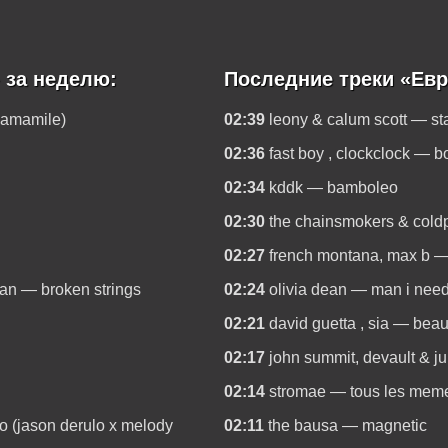
 за неделю:
Последние треки «Евр
camamile)
02:39
leony & calum scott — st
02:36
fast boy , clockclock — b
02:34
kddk — bamboleo
02:30
the chainsmokers & coldp
02:27
french montana, max b — e
yan — broken strings
02:24
olivia dean — man i nee
02:21
david guetta , sia — beau
02:17
john summit, devault & j
02:14
stromae — tous les mem
co (jason derulo x melody
02:11
the bausa — magnetic