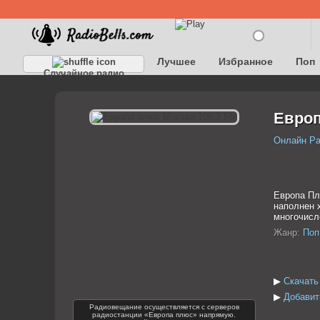
Лучшее
Избранное
Поп
Случайное радио
Детское
Классическое
Европ
Онлайн Р
Европа Пл
наполнен 
многочисл
Жанр:
Поп
▶
Скачать
▶
Добавит
Радиовещание осуществляется с серверов
радиостанции «Европа плюс» напрямую.