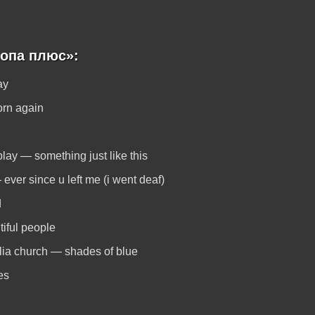
опа плюс»:
ay
orn again
lay — something just like this
ver since u left me (i went deaf)
d
tiful people
ulia church — shades of blue
es