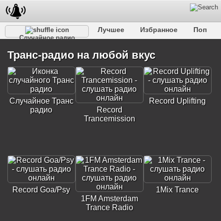
Лучшее
Избранное
Поп
Случайное радио
Клубное
Рок
Ретро
Шансон
Релакс
Транс-радио на любой вкус
Разговорное
Рэп
Транс
Дип-хаус
Фолк
Джаз
Детское
Классическое
Случайное Транс
Record Uplifting
радио
Record
Trancemission
Record Goa/Psy
1Mix Trance
1FM Amsterdam
Trance Radio