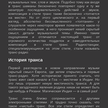
музыкальных тем, слов и звуков. Подобно тому как входя
в транс шаманы бесконечно повторяют одну и ту же
нехитрую последовательность действий и звуков,
композиция в стиле транс также бесконечно «топчется
на месте». Но от этого циклического и, на первый
взгляд, абсолютно бессмысленного «топтания» у
слушателя через некоторое время появляется какое-то
особенное ощущение, в него проникает некий скрытый
смысл, детали музыкальной темы. Именно таким
ощущением и отличается настоящий транс от
огромного количества подделок и самодеятельных
композиций в стиле транс. Радиостанции,
специализирующиеся на этом стиле, стали называть
транс-радио.
История транса
Первой разглядела в новом направлении музыки
скрытый смысл Европа, где затем открылись и первые
транс-радио. Хотя исторически принято считать, что
транс взял своё начало в Гоа — местечке в Индии. Но
это лишь отражает некую мистичность транса. А для
такого загадочного явления родина никак не может быть
где-нибудь в Рязани. Магическая Индия — в самый раз!
Транс очень близко соприкасается с другими
электронными стилями. И трудно точно сказать, что
такое «чистый» транс. Все эти стили определяет их