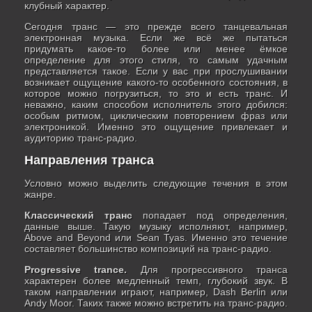
клубный характер.
Сегодня транс — это прежде всего танцевальная
электронная музыка. Если же всё же пытаться
придумать какое-то более или менее ёмкое
определение для этого стиля, то самым удачным
представляется такое. Если у вас при прослушивании
возникает ощущение какого-то особенного состояния, в
которое можно погрузиться, то это и есть транс. И
неважно, каким способом исполнитель этого добился:
особым ритмом, циклическим повторением фраз или
электроникой. Именно это ощущение привлекает и
аудиторию транс-радио.
Направления транса
Условно можно выделить следующие течения в этом
жанре.
Классический транс
попадает под определения,
данные выше. Такую музыку исполняют, например,
Above and Beyond или Sean Tyas. Именно это течение
составляет большинство композиций на транс-радио.
Progressive trance.
Для прогрессивного транса
характерен более медленный темп, глубокий звук. В
таком направлении играют, например, Dash Berlin или
Andy Moor. Таких также можно встретить на транс-радио.