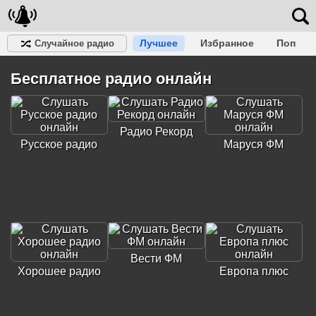
Лучшее
Избранное
Поп
Случайное радио
Клубное
Рок
Ретро
Шансон
Релакс
Бесплатное радио онлайн
Разговорное
Рэп
Транс
Дип-хаус
Фолк
Джаз
Детское
Классическое
Радио Рекорд
Русское радио
Маруся ФМ
Вести ФМ
Хорошее радио
Европа плюс