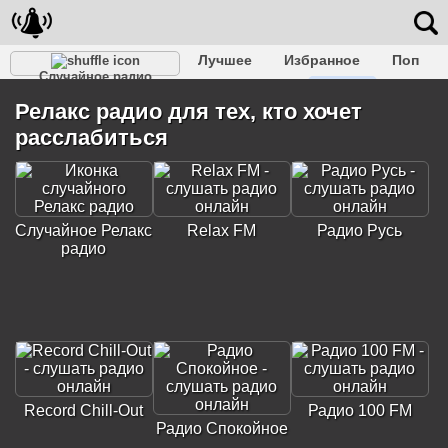
Лучшее
Избранное
Поп
Случайное радио
Клубное
Рок
Ретро
Шансон
Релакс
Релакс радио для тех, кто хочет
Разговорное
Рэп
Транс
Дип-хаус
Фолк
расслабиться
Джаз
Детское
Классическое
Случайное Релакс
Relax FM
Радио Русь
радио
Record Chill-Out
Радио 100 FM
Радио Спокойное