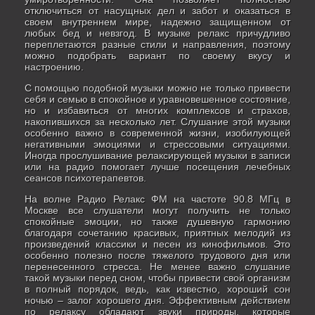
отключиться от насущных дел и забот и оказаться в
своем внутреннем мире, надежно защищенном от
любых бед и невзгод. В музыке релакс причудливо
переплетаются разные стили и направления, поэтому
можно подобрать вариант по своему вкусу и
настроению.
С помощью подобной музыки можно не только привести
себя и семью в спокойное и уравновешенное состояние,
но и избавиться от многих комплексов и страхов,
накопившихся за несколько лет. Слушание этой музыки
особенно важно в современной жизни, изобилующей
негативными эмоциями и стрессовыми ситуациями.
Иногда прослушивание релаксирующей музыки в записи
или на радио помогает лучше посещения лечебных
сеансов психотерапевтов.
На волне Радио Релакс ФМ на частоте 90.8 МГц в
Москве все слушатели могут получить не только
спокойные эмоции, но также душевную гармонию
благодаря сочетанию красивых, приятных мелодий из
произведений классики и песен из кинофильмов. Это
особенно полезно после тяжелого трудового дня или
перенесенного стресса. Не менее важно слушание
такой музыки перед сном, чтобы привести свой организм
в полный порядок, ведь, как известно, хороший сон
ночью – залог хорошего дня. Эффективным действием
по релаксу обладают звуки природы, которые