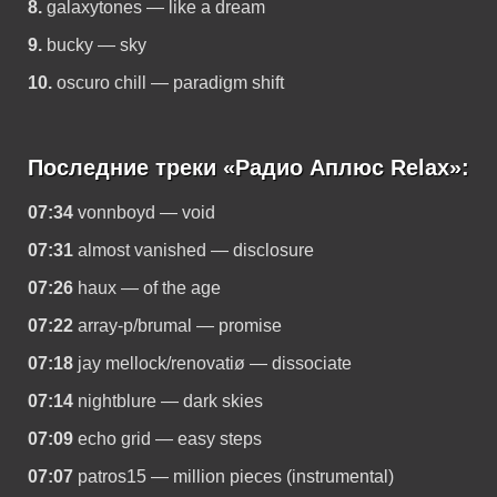
8.
galaxytones — like a dream
9.
bucky — sky
10.
oscuro chill — paradigm shift
Последние треки «Радио Аплюс Relax»:
07:34
vonnboyd — void
07:31
almost vanished — disclosure
07:26
haux — of the age
07:22
array-p/brumal — promise
07:18
jay mellock/renovatiø — dissociate
07:14
nightblure — dark skies
07:09
echo grid — easy steps
07:07
patros15 — million pieces (instrumental)