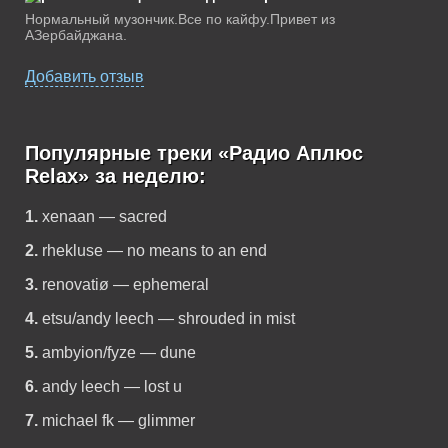
Нормальный музончик.Все по кайфу.Привет из
АЗербайджана.
Добавить отзыв
Популярные треки «Радио Аплюс
Relax» за неделю:
1.
xenaan — sacred
2.
rhekluse — no means to an end
3.
renovatiø — ephemeral
4.
etsu/andy leech — shrouded in mist
5.
ambyion/fyze — dune
6.
andy leech — lost u
7.
michael fk — glimmer