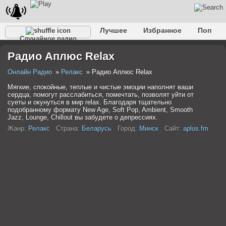
Лучшее
Избранное
Поп
Случайное радио
Клубное
Рок
Ретро
Шансон
Релакс
Радио Аплюс Relax
Разговорное
Рэп
Транс
Дип-хаус
Фолк
Джаз
Детское
Классическое
Онлайн Радио
Релакс
Радио Аплюс Relax
Мягкие, спокойные, теплые и чистые эмоции наполнят ваши
сердца, помогут расслабиться, помечтать, позволят уйти от
суеты и окунуться в мир relax. Благодаря тщательно
подобранному формату New Age, Soft Pop, Ambient, Smooth
Jazz, Lounge, Chillout вы забудете о депрессиях.
Жанр:
Релакс
Страна:
Беларусь
Город:
Минск
Сайт:
aplus.fm