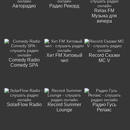
Авторадио
Радио Рекорд
Relax FM
Музыка для
вечера
Хит FM Хитовый
Record Сказки
Comedy Radio
чил
MC V
Comedy SPA
SolarFlow Radio
Record Summer
Радио Гусь
Lounge
Релакс