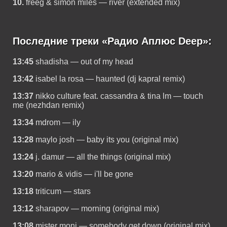
10.
freeg & simon miles — river (extended mix)
Последние треки «Радио Аплюс Deep»:
13:45
shadisha — out of my head
13:42
isabel la rosa — haunted (dj kapral remix)
13:37
nikko culture feat. cassandra & tina lm — touch
me (nezhdan remix)
13:34
mdrom — ily
13:28
maylo josh — baby its you (original mix)
13:24
j. damur — all the things (original mix)
13:20
mario & vidis — i'll be gone
13:18
triticum — stars
13:12
sharapov — morning (original mix)
13:08
mister monj — somebody get down (original mix)