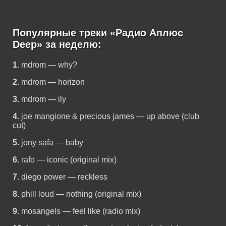
Популярные треки «Радио Аплюс
Deep» за неделю:
1.
mdrom — why?
2.
mdrom — horizon
3.
mdrom — ily
4.
joe mangione & precious james — up above (club
cut)
5.
jony safa — baby
6.
rafo — iconic (original mix)
7.
diego power — reckless
8.
phill loud — nothing (original mix)
9.
mosangels — feel like (radio mix)