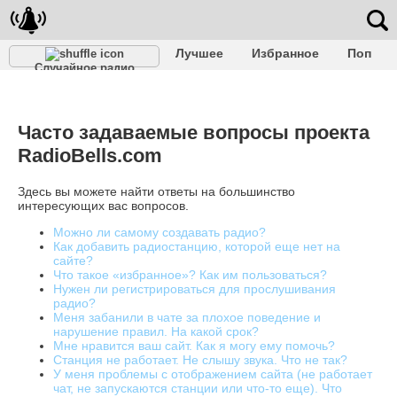
Лучшее
Избранное
Поп
Случайное радио
Клубное
Рок
Ретро
Шансон
Релакс
Разговорное
Рэп
Транс
Дип-хаус
Фолк
Джаз
Детское
Классическое
Часто задаваемые вопросы проекта
RadioBells.com
Здесь вы можете найти ответы на большинство
интересующих вас вопросов.
Можно ли самому создавать радио?
Как добавить радиостанцию, которой еще нет на
сайте?
Что такое «избранное»? Как им пользоваться?
Нужен ли регистрироваться для прослушивания
радио?
Меня забанили в чате за плохое поведение и
нарушение правил. На какой срок?
Мне нравится ваш сайт. Как я могу ему помочь?
Станция не работает. Не слышу звука. Что не так?
У меня проблемы с отображением сайта (не работает
чат, не запускаются станции или что-то еще). Что