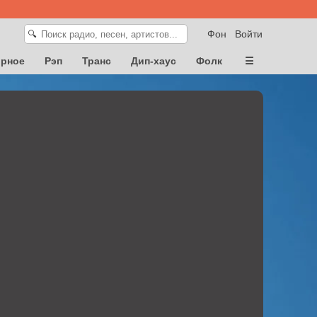
Фон
Войти
🔍
орное
Рэп
Транс
Дип-хаус
Фолк
☰