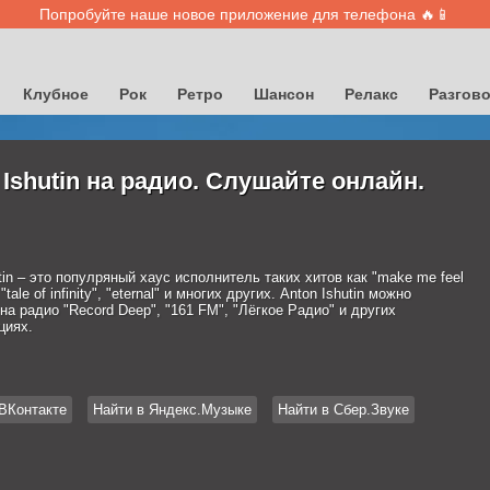
Попробуйте наше новое приложение для телефона 🔥📱
Клубное
Рок
Ретро
Шансон
Релакс
Разгов
 Ishutin на радио. Слушайте онлайн.
tin – это популряный хаус исполнитель таких хитов как "make me feel
"tale of infinity", "eternal" и многих других. Anton Ishutin можно
а радио "Record Deep", "161 FM", "Лёгкое Радио" и других
циях.
ВКонтакте
Найти в Яндекс.Музыке
Найти в Сбер.Звуке