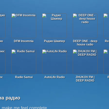
ио
DFM Insomnia
Радио Шкипер
DEEP ONE - deep
Re
house radio
юс
Radio Samui
AutoLife Radio
ZHUKOV FM |
DEEP RADIO
на радио
make me feel complete