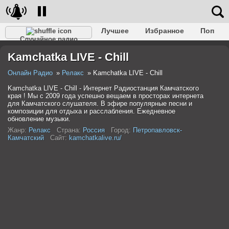
Лучшее
Избранное
Поп
Случайное радио
Клубное
Рок
Ретро
Шансон
Релакс
Kamchatka LIVE - Chill
Разговорное
Рэп
Транс
Дип-хаус
Фолк
Джаз
Детское
Классическое
Онлайн Радио
Релакс
Kamchatka LIVE - Chill
Kamchatka LIVE - Chill - Интернет Радиостанция Камчатского
края ! Мы с 2009 года успешно вещаем в просторах интернета
для Камчатского слушателя. В эфире популярные песни и
композиции для отдыха и расслабления. Ежедневное
обновление музыки.
Жанр:
Релакс
Страна:
Россия
Город:
Петропавловск-
Камчатский
Сайт:
kamchatkalive.ru/