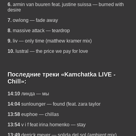
6.
armin van buuren feat. justine suissa — burned with
desire
7.
owlong — fade away
8.
massive attack — teardrop
9.
liv — only time (matthew kramer mix)
10.
lustral — the price we pay for love
Последние треки «Kamchatka LIVE -
Chill»:
14:10
линда — мы
14:04
sunlounger — found (feat. zara taylor
13:58
euphoe — chillas
13:54
v i f feat irina homenko — stay
13:49
derrick meyer — solida del sol (ambient mix)