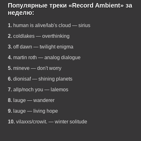
Популярные треки «Record Ambient» за
неделю:
1.
human is alive/lab's cloud — sirius
2.
coldlakes — overthinking
3.
off dawn — twilight enigma
4.
martin roth — analog dialogue
5.
mineve — don't worry
6.
dionisaf — shining planets
7.
allp/noch you — lalemos
8.
lauge — wanderer
9.
lauge — living hope
10.
vilaxxs/crowit. — winter solitude