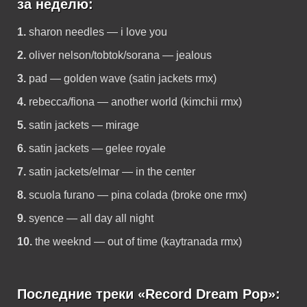
за неделю:
1.
sharon needles — i love you
2.
oliver nelson/tobtok/sorana — jealous
3.
pad — golden wave (satin jackets rmx)
4.
rebecca/fiona — another world (kimchii rmx)
5.
satin jackets — mirage
6.
satin jackets — gelee royale
7.
satin jackets/elmar — in the center
8.
scuola furano — pina colada (broke one rmx)
9.
syence — all day all night
10.
the weeknd — out of time (kaytranada rmx)
Последние треки «Record Dream Pop»: