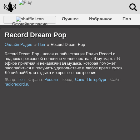
Лучшее
Избранное
Поп
Случайное радио
Клубное
Рок
Ретро
Шансон
Релакс
Record Dream Pop
Разговорное
Рэп
Транс
Дип-хаус
Фолк
Джаз
Детское
Классическое
Онлайн Радио
Поп
Record Dream Pop
Record Dream Pop - новая онлайн-станция Радио Record и
подарок прекрасной половине человечества к 8-му марта. В
эфире приятная и ненавязчивая музыка, которая поможет
расслабиться и получить удовольствие в любое время суток.
Лёгкий вайб для отдыха и хорошего настроения.
Жанр:
Поп
Страна:
Россия
Город:
Санкт-Петербург
Сайт:
radiorecord.ru