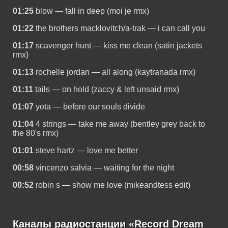
01:25
blow — fall in deep (moi je rmx)
01:22
the brothers macklovitch/a-trak — i can call you
01:17
scavenger hunt — kiss me clean (satin jackets
rmx)
01:13
rochelle jordan — all along (kaytranada rmx)
01:11
tails — on hold (zaccy & left unsaid rmx)
01:07
yota — before our souls divide
01:04
4 strings — take me away (bentley grey back to
the 80's rmx)
01:01
steve hartz — love me better
00:58
vincenzo salvia — waiting for the night
00:52
robin s — show me love (mikeandtess edit)
Каналы радиостанции «Record Dream