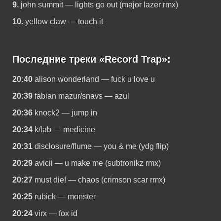
9.
john summit — lights go out (major lazer rmx)
10.
yellow claw — touch it
Последние треки «Record Trap»:
20:40
alison wonderland — fuck u love u
20:39
fabian mazur/snavs — azul
20:36
knock2 — jump in
20:34
k/lab — medicine
20:31
disclosure/flume — you & me (ydg flip)
20:29
avicii — u make me (subtronikz rmx)
20:27
must die! — chaos (crimson scar rmx)
20:25
rubick — monster
20:24
virx — fox id