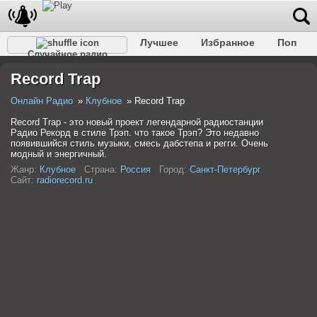
Лучшее
Избранное
Поп
Случайное радио
Клубное
Рок
Ретро
Шансон
Релакс
Record Trap
Разговорное
Рэп
Транс
Дип-хаус
Фолк
Джаз
Детское
Классическое
Онлайн Радио
Клубное
Record Trap
Record Trap - это новый проект легендарной радиостанции
Радио Рекорд в стиле Трэп. что такое Трэп? Это недавно
появившийся стиль музыки, смесь дабстепа и регги. Очень
модный и энергичный.
Жанр:
Клубное
Страна:
Россия
Город:
Санкт-Петербург
Сайт:
radiorecord.ru