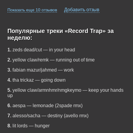
Добавить отзыв
Показать еще 10 отзывов
Популярные треки «Record Trap» за
неделю:
1.
zeds dead/cut — in your head
2.
yellow claw/remk — running out of time
3.
fabian mazur/jahmed — work
4.
tha trickaz — going down
5.
yellow claw/armnhmr/nmgkeymo — keep your hands
up
6.
aespa — lemonade (2spade rmx)
7.
alesso/sacha — destiny (avello rmx)
8.
lit lords — hunger