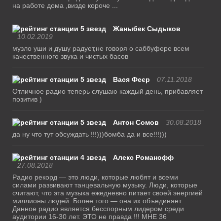
на работе дома ,визде короче ...
Жаныбек Сыдыков
10.02.2019
музло уши и душу радует,не говоря о саббуфере всем
качественного звука и чистых басов
Вася Феєр
07.11.2018
Отличное радио теперь слушаю каждый день, прибавляет
позитив )
Антон Сомов
30.08.2018
да ну что тут обсуждать !!!)))бомба да и все!!!)))
Алекс Романофф
27.08.2018
Радио рекорд — это люди, которые любят и всеми
силами развивают танцевальную музыку. Люди, которые
считают, что эта музыка ежедневно питает своей энергией
миллионы людей. Более того — она их объединяет.
Данное радио является бесспорным лидером среди
аудитории 16-30 лет. ЭТО не правда !!! МНЕ 36