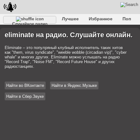
Лучшее
Избранное
Поп
Случайное радио
Клубное
Рок
Ретро
Шансон
Релакс
eliminate на радио. Слушайте онлайн.
Разговорное
Рэп
Транс
Дип-хаус
Фолк
Джаз
Детское
Классическое
Eliminate – это популряный клубный исполнитель таких хитов
как "them, virus syndicate", "weeble wobble (circadian vip)", "cyber
whale" и многих других. Eliminate можно услышать на радио
"Record Trap", "Noise FM", "Record Future House" и других
радиостанциях.
Найти во ВКонтакте
Найти в Яндекс.Музыке
Найти в Сбер.Звуке