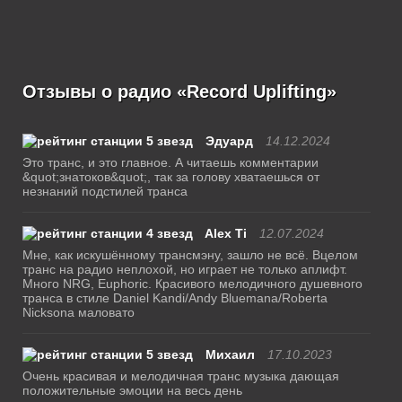
Отзывы о радио «Record Uplifting»
Эдуард
14.12.2024
Это транс, и это главное. А читаешь комментарии
&quot;знатоков&quot;, так за голову хватаешься от
незнаний подстилей транса
Alex Ti
12.07.2024
Мне, как искушённому трансмэну, зашло не всё. Вцелом
транс на радио неплохой, но играет не только аплифт.
Много NRG, Euphoric. Красивого мелодичного душевного
транса в стиле Daniel Kandi/Andy Bluemana/Roberta
Nicksona маловато
Михаил
17.10.2023
Очень красивая и мелодичная транс музыка дающая
положительные эмоции на весь день