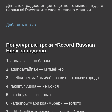
Для этой радиостанции еще нет отзывов. Будьте
первыми! Расскажите свое мнение о станции.
Добавить отзыв
Популярные треки «Record Russian
Hits» за неделю:
1.
anna asti — по барам
2.
agunda/тайпан — битмейкер
3.
niletto/олег майами/лёша свик — громче города
4.
rakhim/nyusha — не бойся
5.
mia boyka — экспонат
6.
kartashow/мари краймбрери — золото
7.
artik & asti/артем качер — грустный дэнс