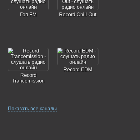
Гоп FM
Record Chill-Out
Record EDM
Record
Trancemission
Показать все каналы
Record Vip House
Record Hardstyle