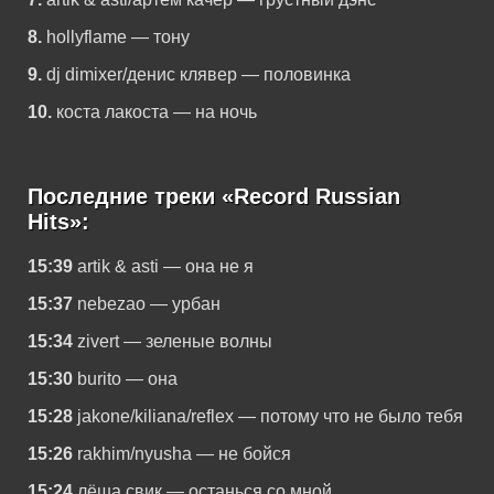
8.
hollyflame — тону
9.
dj dimixer/денис клявер — половинка
10.
коста лакоста — на ночь
Последние треки «Record Russian
Hits»:
15:39
artik & asti — она не я
15:37
nebezao — урбан
15:34
zivert — зеленые волны
15:30
burito — она
15:28
jakone/kiliana/reflex — потому что не было тебя
15:26
rakhim/nyusha — не бойся
15:24
лёша свик — останься со мной