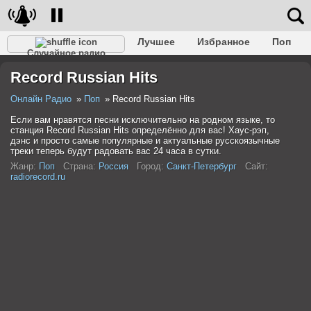
Лучшее
Избранное
Поп
Случайное радио
Клубное
Рок
Ретро
Шансон
Релакс
Record Russian Hits
Разговорное
Рэп
Транс
Дип-хаус
Фолк
Джаз
Детское
Классическое
Онлайн Радио
Поп
Record Russian Hits
Если вам нравятся песни исключительно на родном языке, то
станция Record Russian Hits определённо для вас! Хаус-рэп,
дэнс и просто самые популярные и актуальные русскоязычные
треки теперь будут радовать вас 24 часа в сутки.
Жанр:
Поп
Страна:
Россия
Город:
Санкт-Петербург
Сайт:
radiorecord.ru