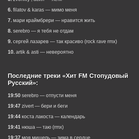
6.
filatov & karas — мимо меня
7.
мари краймбрери — нравится жить
8.
serebro — я тебя не отдам
9.
сергей лазарев — так красиво (rock rave rmx)
10.
artik & asti — невероятно
Последние треки «Хит FM Стопудовый
Русский»:
19:50
serebro — отпусти меня
19:47
zivert — бери и беги
19:44
коста лакоста — календарь
19:41
нюша — таю (rmx)
19:37
моя мишель — зима в сердце