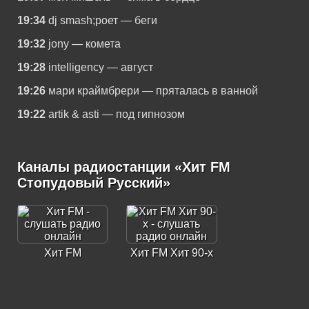
19:34
dj smash;роет — беги
19:32
jony — комета
19:28
intelligency — август
19:26
мари краймбрери — пряталась в ванной
19:22
artik & asti — под гипнозом
Каналы радиостанции «Хит FM
Стопудовый Русский»
Хит FM
Хит FM Хит 90-х