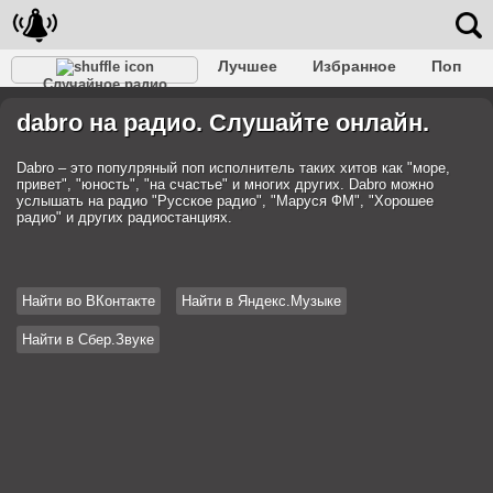
Лучшее
Избранное
Поп
Случайное радио
Клубное
Рок
Ретро
Шансон
Релакс
dabro на радио. Слушайте онлайн.
Разговорное
Рэп
Транс
Дип-хаус
Фолк
Джаз
Детское
Классическое
Dabro – это популряный поп исполнитель таких хитов как "море,
привет", "юность", "на счастье" и многих других. Dabro можно
услышать на радио "Русское радио", "Маруся ФМ", "Хорошее
радио" и других радиостанциях.
Найти во ВКонтакте
Найти в Яндекс.Музыке
Найти в Сбер.Звуке