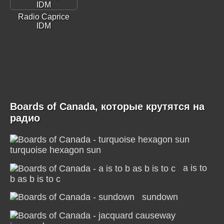
Radio Caprice
IDM
Boards of Canada, которые крутятся на
радио
turquoise hexagon sun
a is to
b as b is to c
sundown