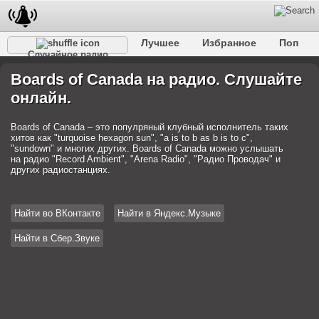
Лучшее
Избранное
Поп
Случайное радио
Клубное
Рок
Ретро
Шансон
Релакс
Boards of Canada на радио. Слушайте
Разговорное
Рэп
Транс
Дип-хаус
Фолк
онлайн.
Джаз
Детское
Классическое
Boards of Canada – это популряный клубный исполнитель таких
хитов как "turquoise hexagon sun", "a is to b as b is to c",
"sundown" и многих других. Boards of Canada можно услышать
на радио "Record Ambient", "Arena Radio", "Радио Проводач" и
других радиостанциях.
Найти во ВКонтакте
Найти в Яндекс.Музыке
Найти в Сбер.Звуке