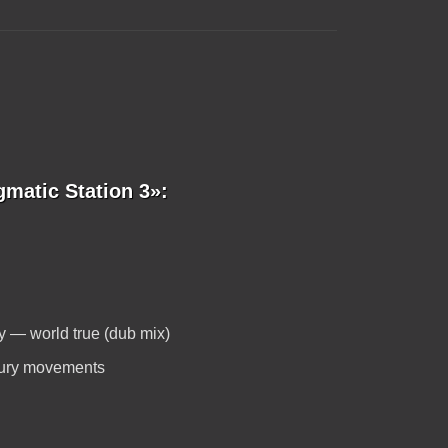
matic Station 3»:
ay — world true (dub mix)
ury movements