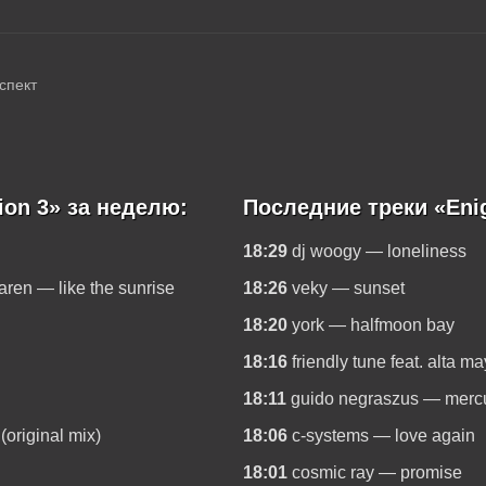
спект
ion 3» за неделю:
Последние треки «Enig
18:29
dj woogy — loneliness
aren — like the sunrise
18:26
veky — sunset
18:20
york — halfmoon bay
18:16
friendly tune feat. alta m
18:11
guido negraszus — merc
(original mix)
18:06
c-systems — love again
18:01
cosmic ray — promise