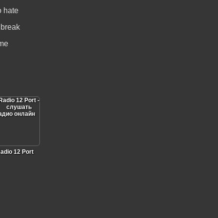
o hate
 break
me
adio 12 Port