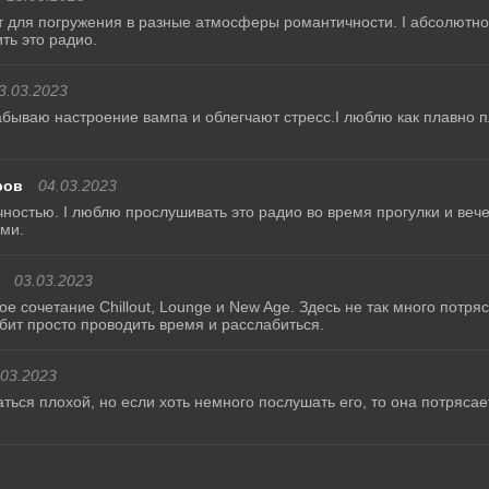
 для погружения в разные атмосферы романтичности. Ι абсолютно 
ть это радио.
3.03.2023
забываю настроение вампа и облегчают стресс.Ι люблю как плавно 
ров
04.03.2023
остью. Ι люблю прослушивать это радио во время прогулки и вече
ми.
03.03.2023
 сочетание Chillout, Lounge и New Age. Здесь не так много потря
бит просто проводить время и расслабиться.
.03.2023
заться плохой, но если хоть немного послушать его, то она потря