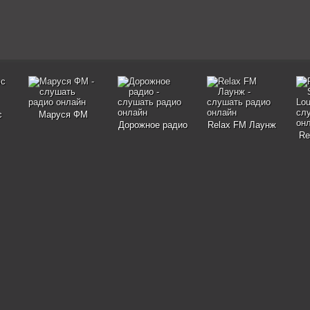
с
Маруся ФМ
Дорожное радио
Relax FM Лаунж
Re