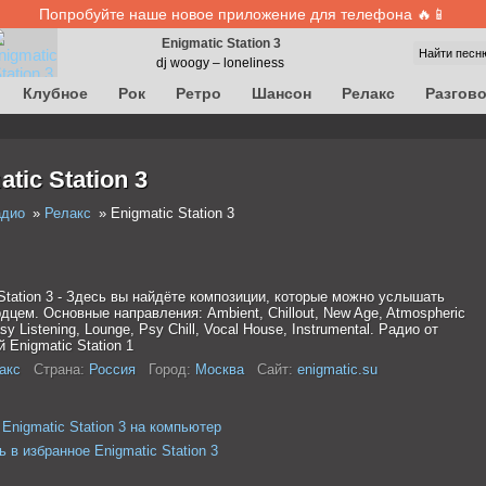
Попробуйте наше новое приложение для телефона 🔥📱
Enigmatic Station 3
Найти песн
dj woogy – loneliness
Клубное
Рок
Ретро
Шансон
Релакс
Разгов
tic Station 3
адио
Релакс
Enigmatic Station 3
Station 3 - Здесь вы найдёте композиции, которые можно услышать
дцем. Основные направления: Ambient, Chillout, New Age, Atmospheric
sy Listening, Lounge, Psy Chill, Vocal House, Instrumental. Радио от
 Enigmatic Station 1
акс
Страна:
Россия
Город:
Москва
Сайт:
enigmatic.su
Enigmatic Station 3 на компьютер
 в избранное Enigmatic Station 3