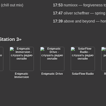
chill out mix)
17:53
numixxx — forgiveness t
17:47
oliver scheffner — spring
17:39
above and beyond — ho
tation 3»
Enigmatic
Enigmatic Drive
SolarFlow Radio
R
Immersion