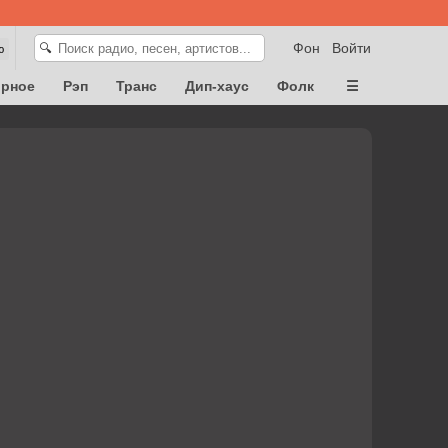
Фон
Войти
🔍
ю
орное
Рэп
Транс
Дип-хаус
Фолк
☰