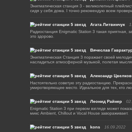
Энигматическая станция 3 - великолепный плейлист
сидя у себя дома. Ι точно рекомендую всем провери
Агата Литвинчук
1
Радиостанция Enigmatic Station 3 такая приятная, 
это здорово.
Вячеслав Гавракту
Энигматическая Станция 3 поражает своей мелодичн
насладиться атмосферной музыкой, полетая мысля
Александр Цвелков
Настоятельно советую эту радиостанцию. Прекрасное
умиротворяющее место. Идеальное для тех, кто лю
Леонид Райнер
02
Enigmatic Station 3 при первом взгляде может пока
микс Ambient, Chillout и Vocal House завораживает.
kons
16.09.2022