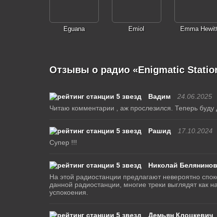
Eguana
Emiol
Emma Hewit
Отзывы о радио «Enigmatic Statio
Вадим
24.06.2025
Читаю комментарии , аж прослезился. Теперь буду 
Рашид
17.10.2024
Супер !!!
Николай Белянино
На этой радиостанции предлагают невероятно спок
данной радиостанции, многие треки выглядят как н
успокоения.
Демьян Клоцкевич