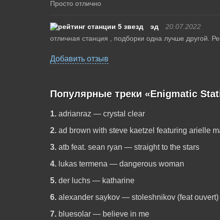
Просто отлично
эд
20.07.2022
отличная станция , подборки одна лучше другой. Ре
Добавить отзыв
Популярные треки «Enigmatic Stat
1.
adrianraz — crystal clear
2.
ad brown with steve kaetzel featuring arielle m
3.
atb feat. sean ryan — straight to the stars
4.
lukas termena — dangerous woman
5.
der luchs — katharine
6.
alexander saykov — stoleshnikov (feat ouvert) 
7.
bluesolar — believe in me