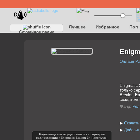
Лучшее
Избранное
Поп
Случайное радио
Enigma
Онлайн Р
Enigmatic 
только сер
Breaks, Ea
создателей
Жанр:
Рел
▶
Скачать 
▶
Добавить
Радиовещание осуществляется с серверов
радиостанции «Enigmatic Station 3» напрямую.