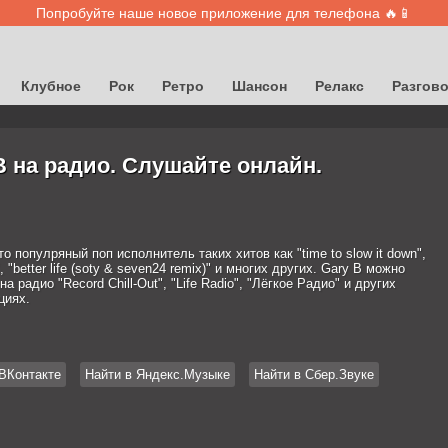
Попробуйте наше новое приложение для телефона 🔥📱
Клубное
Рок
Ретро
Шансон
Релакс
Разгов
B на радио. Слушайте онлайн.
то популряный поп исполнитель таких хитов как "time to slow it down",
ht", "better life (soty & seven24 remix)" и многих других. Gary B можно
а радио "Record Chill-Out", "Life Radio", "Лёгкое Радио" и других
циях.
ВКонтакте
Найти в Яндекс.Музыке
Найти в Сбер.Звуке