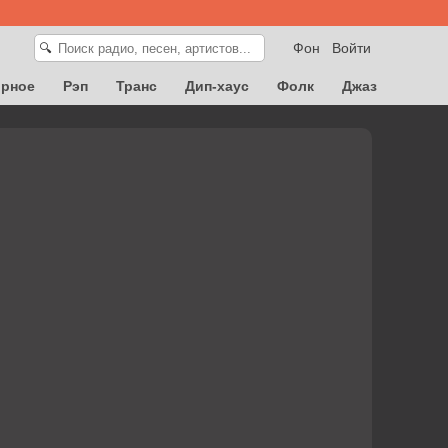
Фон
Войти
🔍
орное
Рэп
Транс
Дип-хаус
Фолк
Джаз