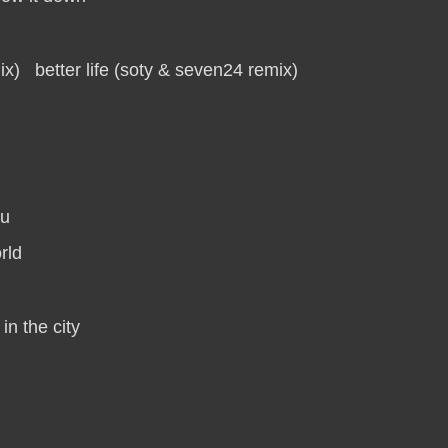
better life (soty & seven24 remix)
ou
rld
in the city