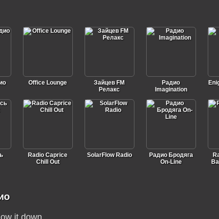
ио
Office Lounge
Зайцев FM
Радио
Eni
Релакс
Imagination
ь
Radio Caprice
SolarFlow Radio
Радио Бродяга
Ra
Chill Out
On-Line
Ba
ио
low it down