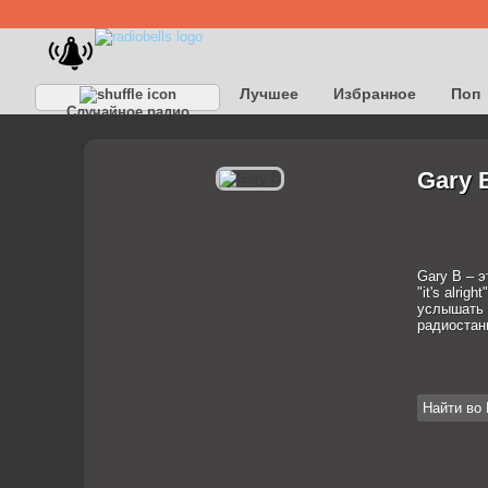
Лучшее
Избранное
Поп
Случайное радио
Детское
Классическое
Gary 
Gary B – э
"it's alrig
услышать н
радиостан
Найти во 