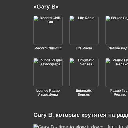
«Gary B»
Record Chill-Out
Life Radio
Лёгкое Рад
Lounge Радио
Enigmatic
Радио Гус
Атмосфера
Senses
Релакс
Gary B, которые крутятся на рад
time to s