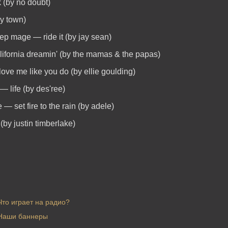
k (by no doubt)
zy town)
ep mage — ride it (by jay sean)
lifornia dreamin' (by the mamas & the papas)
love me like you do (by ellie goulding)
— life (by des'ree)
 — set fire to the rain (by adele)
by justin timberlake)
Что играет на радио?
Наши баннеры