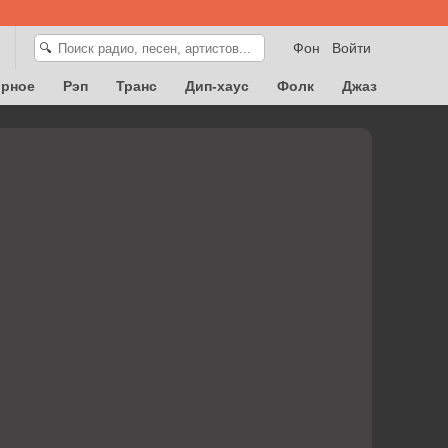
Фон
Войти
🔍
орное
Рэп
Транс
Дип-хаус
Фолк
Джаз