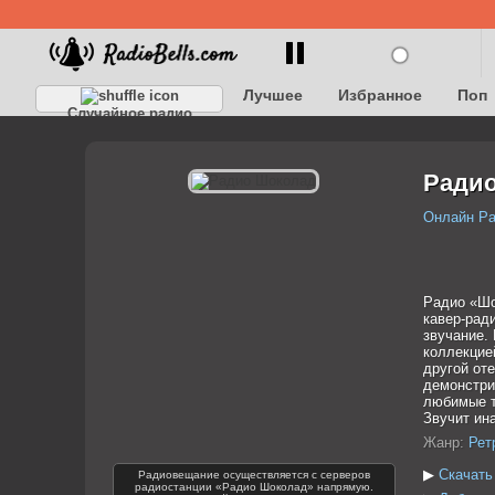
Лучшее
Избранное
Поп
Случайное радио
Детское
Классическое
Ради
Онлайн Р
Радио «Шо
кавер-рад
звучание.
коллекцие
другой от
демонстри
любимые т
Звучит ина
Жанр:
Рет
▶
Скачать
Радиовещание осуществляется с серверов
радиостанции «Радио Шоколад» напрямую.