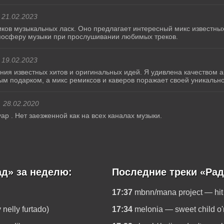
21.02.2023
ков музыкальных ласк. Оно предлагает интересный микс известных 
атмосферу музыки при прослушивании любимых треков.
19.02.2023
ания известных хитов и оригинальных идей. Я удивлена качеством а
м подарком, а микс ремиксов и каверов поражает своей уникальн
28.02.2020
 . Нет заезженной как на всех каналах музыки.
д» за неделю:
Последние треки «Ра
17:37
mbnn/mana project — hit 
 nelly furtado)
17:34
melonia — sweet child o'