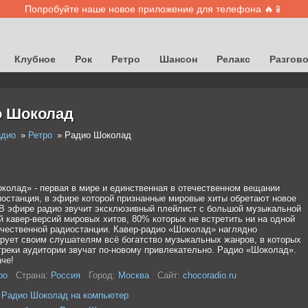
Попробуйте наше новое приложение для телефона 🔥📱
Клубное
Рок
Ретро
Шансон
Релакс
Разгов
о Шоколад
адио
Ретро
Радио Шоколад
колад» - первая в мире и единственная в отечественном вещании
иостанция, в эфире которой признанные мировые хиты обретают новое
 В эфире радио звучит эксклюзивный плейлист с большой музыкальной
й кавер-версий мировых хитов, 80% которых не встретить ни на одной
ечественной радиостанции. Кавер-радио «Шоколад» наглядно
рует своим слушателям всё богатство музыкальных жанров, в которых
реки аудитории звучат по-новому привлекательно. Радио «Шоколад».
че!
ро
Страна:
Россия
Город:
Москва
Сайт:
chocoradio.ru
 Радио Шоколад на компьютер