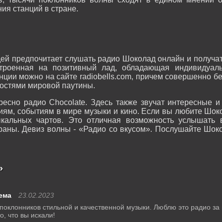
ия станций в стране.
ей предпочитает слушать радио Шоколад онлайн и получать
троенная на позитивный лад, обладающая индивидуал
ии можно на сайте radiobells.com, причем совершенно бе
остями мировой паутины.
ресно радио Chocolate. Здесь также звучат интересные и
иям, событиям в мире музыки и кино. Если вы любите Шоко
ыкальных чартов. Это отличная возможность услышать 
раны. Девиз волны - «Радио со вкусом». Послушайте Шоко
»
ема
23.02.2023
поклонников стильной и качественной музыки. Люблю это радио за 
, что вы искали!