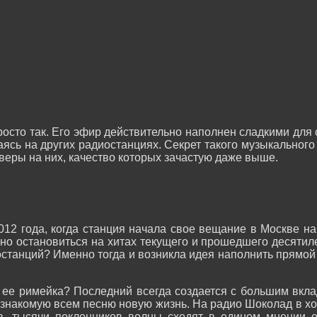
осто так. Его эфир действительно наполнен сладкими для 
ясь на других радиостанциях. Секрет такого музыкального 
еры на них, качество которых зачастую даже выше.
12 года, когда станция начала свое вещание в Москве на 
но остановиться на хитах текущего и прошедшего десятиле
иостанций? Именно тогда и возникла идея наполнить прямо
 ее римейка? Последний всегда создается с большим вкла
 знакомую всем песню новую жизнь. На радио Шоколад в х
, тысячи поклонников волны сходят в едином мнении о