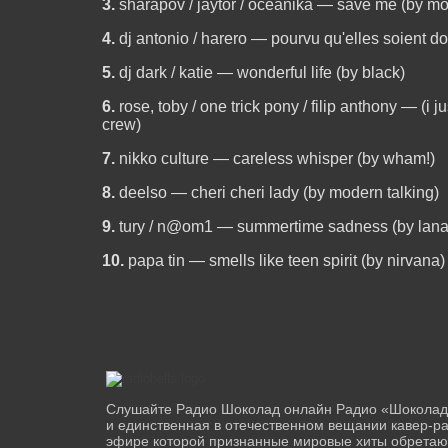
3.
sharapov / jaytor / oceanika — save me (by mo
4.
dj antonio / harero — pourvu qu'elles soient d
5.
dj dark / katie — wonderful life (by black)
6.
rose, toby / one trick pony / filip anthony — (i j
crew)
7.
nikko culture — careless whisper (by wham!)
8.
deelso — cheri cheri lady (by modern talking)
9.
tury / n@om1 — summertime sadness (by lana 
10.
papa tin — smells like teen spirit (by nirvana)
Слушайте Радио Шоколад онлайн Радио «Шоколад»
и единственная в отечественном вещании кавер-ра
эфире которой признанные мировые хиты обретают