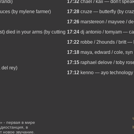
randi)
17:32
chael / kaii — don't spea
ouces (by mylene farmer)
17:28
cruze — butterfly (by cra
17:26
marstereon / mayvee / de
ust) died in your arms (by cutting
17:24
dj antonio / tomyam — ca
17:22
robbe / 2hounds / britt — 
17:18
maya, edward / cole, syn 
17:15
raphael delove / toby rose
del rey)
17:12
kenno — ayo technology (
 - первая в мире
диостанция, в
 новое звучание.