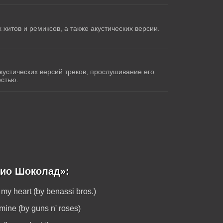
хитов и ремиксов, а также акустических версии.
кустических версий треков, прослушивание его
остью.
дио Шоколад»:
my heart (by benassi bros.)
mine (by guns n' roses)