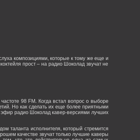
слуха композициями, которые к тому же еще и
коктейля прост – на радио Шоколад звучат не
частоте 98 FM. Когда встал вопрос о выборе
тий. Но как сделать их еще более приятными
й эфир радио Шоколад кавер-версиями лучших
дом таланта исполнителя, который стремится
орошем качестве звучат только лучшие каверы
 том, что это действительно одна из самых