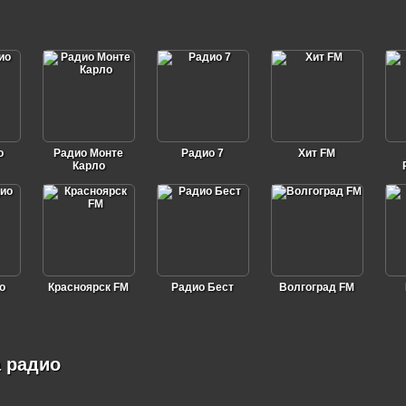
о
Радио Монте
Радио 7
Хит FM
Карло
о
Красноярск FM
Радио Бест
Волгоград FM
а радио