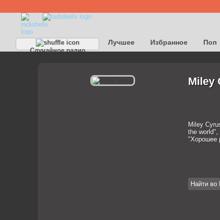
Лучшее
Избранное
Поп
Случайное радио
Детское
Классическое
Miley
Miley Cyru
the world"
"Хорошее 
Найти во 