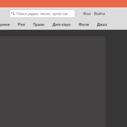
Фон
Войти
🔍
орное
Рэп
Транс
Дип-хаус
Фолк
Джаз