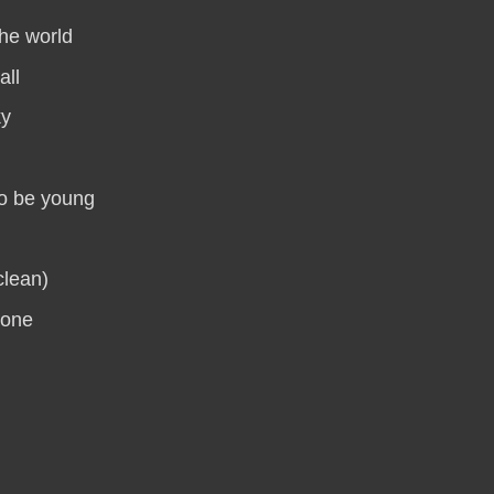
the world
all
ky
o be young
clean)
 one