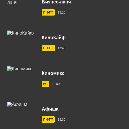
Бизнес-ланч
Владивосток 104.2 FM
ПН-ПТ
13:10
Владикавказ 102.0 FM
Владимир 102.9 FM
КиноКайф
Волгоград 100.6 FM
ПН-ПТ
13:40
Волгодонск 100.3 FM
Вологда 100.2 FM
Волхов 107.2 FM
Киномикс
Воркута 102.2 FM
ВС
12:00
Воронеж 100.3 FM
Воткинск 94.1 FM
Афиша
Вуктыл 100.3 FM
ПН-ПТ
13:30
Выборг 106.0 FM