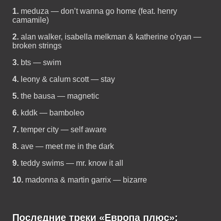
1.
meduza — don’t wanna go home (feat. henry
camamile)
2.
alan walker, isabella melkman & katherine o'ryan —
broken strings
3.
bts — swim
4.
leony & calum scott — stay
5.
the bausa — magnetic
6.
kddk — bamboleo
7.
temper city — self aware
8.
ave — meet me in the dark
9.
teddy swims — mr. know it all
10.
madonna & martin garrix — bizarre
Последние треки «Европа плюс»: