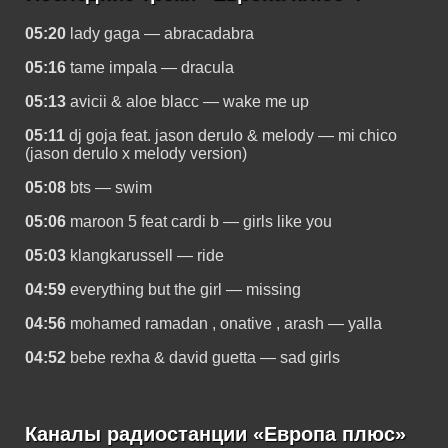
05:20
lady gaga — abracadabra
05:16
tame impala — dracula
05:13
avicii & aloe blacc — wake me up
05:11
dj goja feat. jason derulo & melody — mi chico
(jason derulo x melody version)
05:08
bts — swim
05:06
maroon 5 feat cardi b — girls like you
05:03
klangkarussell — ride
04:59
everything but the girl — missing
04:56
mohamed ramadan , onative , arash — yalla
04:52
bebe rexha & david guetta — sad girls
Каналы радиостанции «Европа плюс»