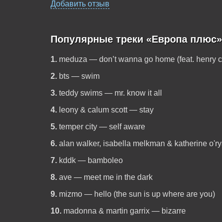
Добавить отзыв
Популярные треки «Европа плюс»
1.
meduza — don’t wanna go home (feat. henry 
2.
bts — swim
3.
teddy swims — mr. know it all
4.
leony & calum scott — stay
5.
temper city — self aware
6.
alan walker, isabella melkman & katherine o'r
7.
kddk — bamboleo
8.
ave — meet me in the dark
9.
mizmo — hello (the sun is up where are you)
10.
madonna & martin garrix — bizarre