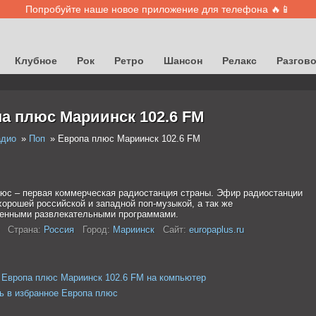
Попробуйте наше новое приложение для телефона 🔥📱
Клубное
Рок
Ретро
Шансон
Релакс
Разгов
а плюс Мариинск 102.6 FM
адио
Поп
Европа плюс Мариинск 102.6 FM
юс – первая коммерческая радиостанция страны. Эфир радиостанции
хорошей российской и западной поп-музыкой, а так же
енными развлекательными программами.
Страна:
Россия
Город:
Мариинск
Сайт:
europaplus.ru
 Европа плюс Мариинск 102.6 FM на компьютер
ь в избранное Европа плюс