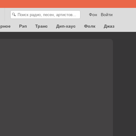
Фон
Войти
🔍
орное
Рэп
Транс
Дип-хаус
Фолк
Джаз