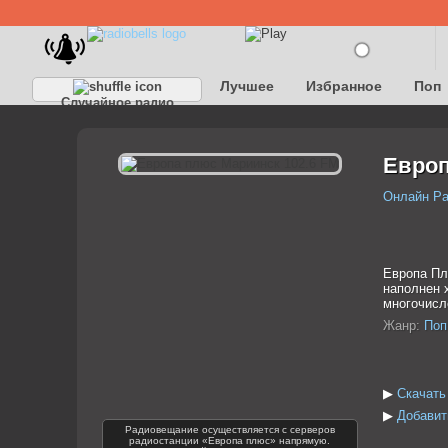
Лучшее
Избранное
Поп
Случайное радио
Детское
Классическое
Европ
Онлайн Р
Европа Пл
наполнен 
многочисл
Жанр:
Поп
▶
Скачать
▶
Добавит
Радиовещание осуществляется с серверов
радиостанции «Европа плюс» напрямую.