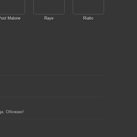
Post Malone
Raye
Rialto
да. Обожаю!