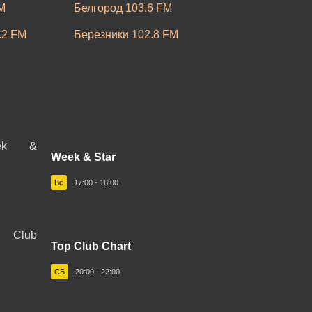
M
Белгород 103.6 FM
.2 FM
Березники 102.8 FM
05.1 FM
Большеречье 102.8 FM
Бугульма 95.8 FM
03.4 FM
Великий Новгород 103.7 FM
2.0 FM
Владимир 102.9 FM
Week & Star
M
Воркута 102.2 FM
Вс
17:00 - 18:00
M
Вязники 103.0 FM
106.4 FM
Горячий Ключ 105.9 FM
 FM
Top Club Chart
Ейск 91.3 FM
Илимский
СБ
20:00 - 22:00
Заполярный 105.4 FM
 FM
Ижевск 103.0 FM