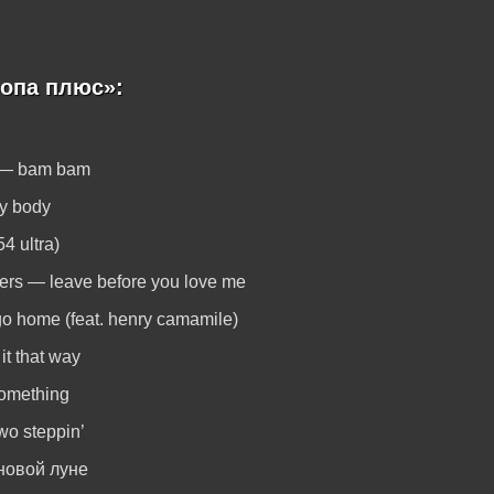
опа плюс»:
a — bam bam
my body
54 ultra)
ers — leave before you love me
 home (feat. henry camamile)
it that way
something
wo steppin’
новой луне