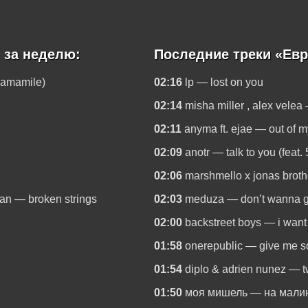
 за неделю:
Последние треки «Евр
camamile)
02:16
lp — lost on you
02:14
misha miller , alex vele
02:11
anyma ft. ejae — out of 
02:09
anotr — talk to you (feat. 
02:06
marshmello x jonas broth
yan — broken strings
02:03
meduza — don’t wanna go
02:00
backstreet boys — i want 
01:58
onerepublic — give me 
01:54
diplo & adrien nunez — t
01:50
моя мишель — на мали