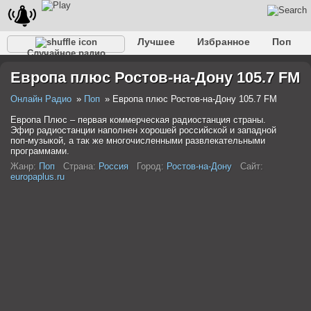
Лучшее
Избранное
Поп
Случайное радио
Клубное
Рок
Ретро
Шансон
Релакс
Европа плюс Ростов-на-Дону 105.7 FM
Разговорное
Рэп
Транс
Дип-хаус
Фолк
Джаз
Детское
Классическое
Онлайн Радио
Поп
Европа плюс Ростов-на-Дону 105.7 FM
Европа Плюс – первая коммерческая радиостанция страны.
Эфир радиостанции наполнен хорошей российской и западной
поп-музыкой, а так же многочисленными развлекательными
программами.
Жанр:
Поп
Страна:
Россия
Город:
Ростов-на-Дону
Сайт:
europaplus.ru