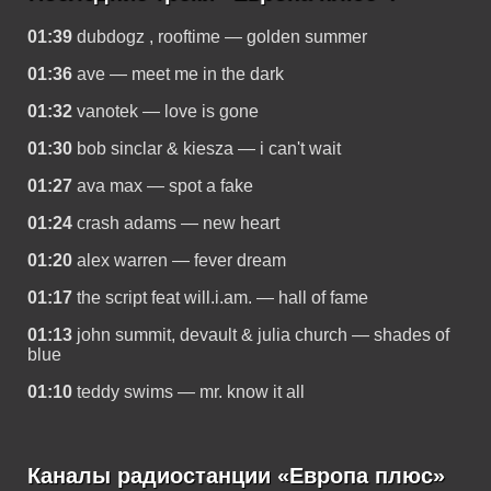
01:39
dubdogz , rooftime — golden summer
01:36
ave — meet me in the dark
01:32
vanotek — love is gone
01:30
bob sinclar & kiesza — i can't wait
01:27
ava max — spot a fake
01:24
crash adams — new heart
01:20
alex warren — fever dream
01:17
the script feat will.i.am. — hall of fame
01:13
john summit, devault & julia church — shades of
blue
01:10
teddy swims — mr. know it all
Каналы радиостанции «Европа плюс»