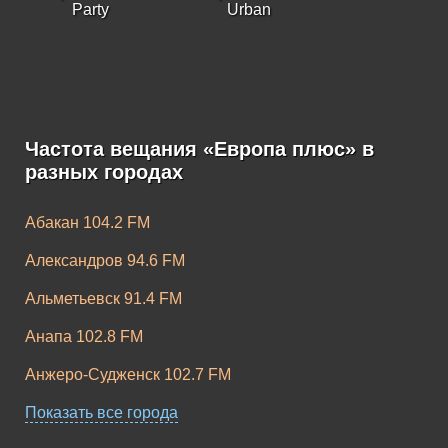
Party
Urban
Частота вещания «Европа плюс» в
Европа Плюс K-
Европа Плюс
разных городах
Pop
Rock
Абакан 104.2 FM
Александров 94.6 FM
Альметьевск 91.4 FM
Анапа 102.8 FM
Анжеро-Судженск 102.7 FM
Апатиты 104.2 FM
Показать все города