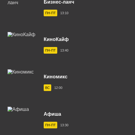
Бизнес-ланч
Владивосток 104.2 FM
ПН-ПТ
13:10
Владикавказ 102.0 FM
Владимир 102.9 FM
КиноКайф
Волгоград 100.6 FM
ПН-ПТ
13:40
Волгодонск 100.3 FM
Вологда 100.2 FM
Волхов 107.2 FM
Киномикс
Воркута 102.2 FM
ВС
12:00
Воронеж 100.3 FM
Воткинск 94.1 FM
Афиша
Вуктыл 100.3 FM
ПН-ПТ
13:30
Выборг 106.0 FM