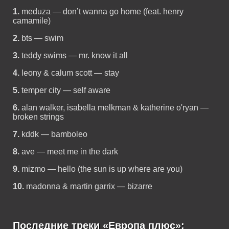
1.
meduza — don’t wanna go home (feat. henry
camamile)
2.
bts — swim
3.
teddy swims — mr. know it all
4.
leony & calum scott — stay
5.
temper city — self aware
6.
alan walker, isabella melkman & katherine o'ryan —
broken strings
7.
kddk — bamboleo
8.
ave — meet me in the dark
9.
mizmo — hello (the sun is up where are you)
10.
madonna & martin garrix — bizarre
Последние треки «Европа плюс»: