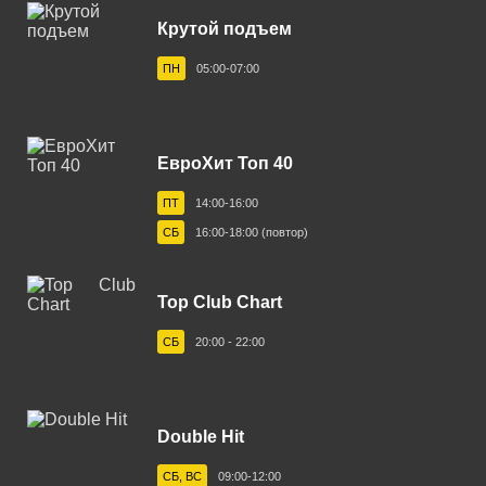
Бежецк 102.0 FM
Крутой подъем
Белгород 103.6 FM
ПН
05:00-07:00
Белебей 98.4 FM
Белово 96.3 FM
ЕвроХит Топ 40
Белорецк 104.4 FM
ПТ
14:00-16:00
Белореченск 91.2 FM
СБ
16:00-18:00 (повтор)
Березники 102.8 FM
Бийск 102.5 FM
Top Club Chart
Биробиджан 88.3 FM
СБ
20:00 - 22:00
Бирск 104.8 FM
Благовещенск 105.1 FM
Double Hit
Большеречье 102.8 FM
СБ, ВС
09:00-12:00