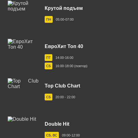
Бежецк 102.0 FM
Крутой подъем
Белгород 103.6 FM
ПН
05:00-07:00
Белебей 98.4 FM
Белово 96.3 FM
ЕвроХит Топ 40
Белорецк 104.4 FM
ПТ
14:00-16:00
Белореченск 91.2 FM
СБ
16:00-18:00 (повтор)
Березники 102.8 FM
Бийск 102.5 FM
Top Club Chart
Биробиджан 88.3 FM
СБ
20:00 - 22:00
Бирск 104.8 FM
Благовещенск 105.1 FM
Double Hit
Большеречье 102.8 FM
СБ, ВС
09:00-12:00