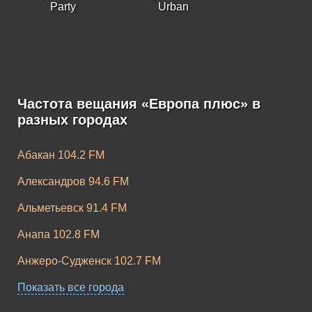
Party
Urban
Частота вещания «Европа плюс» в
Европа Плюс K-
Европа Плюс
разных городах
Pop
Rock
Абакан 104.2 FM
Александров 94.6 FM
Альметьевск 91.4 FM
Анапа 102.8 FM
Анжеро-Судженск 102.7 FM
Апатиты 104.2 FM
Показать все города