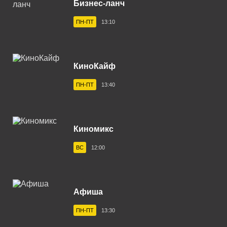
Бизнес-ланч
Владивосток 104.2 FM
ПН-ПТ
13:10
Владикавказ 102.0 FM
Владимир 102.9 FM
КиноКайф
Волгоград 100.6 FM
ПН-ПТ
13:40
Волгодонск 100.3 FM
Вологда 100.2 FM
Волхов 107.2 FM
Киномикс
Воркута 102.2 FM
ВС
12:00
Воронеж 100.3 FM
Воткинск 94.1 FM
Афиша
Вуктыл 100.3 FM
ПН-ПТ
13:30
Выборг 106.0 FM