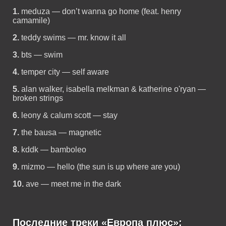
1.
meduza — don’t wanna go home (feat. henry
camamile)
2.
teddy swims — mr. know it all
3.
bts — swim
4.
temper city — self aware
5.
alan walker, isabella melkman & katherine o'ryan —
broken strings
6.
leony & calum scott — stay
7.
the bausa — magnetic
8.
kddk — bamboleo
9.
mizmo — hello (the sun is up where are you)
10.
ave — meet me in the dark
Последние треки «Европа плюс»: