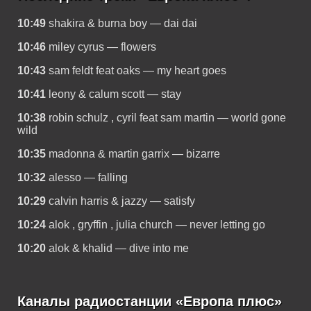
10:49
shakira & burna boy — dai dai
10:46
miley cyrus — flowers
10:43
sam feldt feat oaks — my heart goes
10:41
leony & calum scott — stay
10:38
robin schulz , cyril feat sam martin — world gone
wild
10:35
madonna & martin garrix — bizarre
10:32
alesso — falling
10:29
calvin harris & jazzy — satisfy
10:24
alok , gryffin , julia church — never letting go
10:20
alok & khalid — dive into me
Каналы радиостанции «Европа плюс»