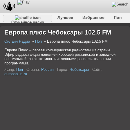
Лучшее
Избранное
Поп
Случайное радио
Клубное
Рок
Ретро
Шансон
Релакс
Европа плюс Чебоксары 102.5 FM
Разговорное
Рэп
Транс
Дип-хаус
Фолк
Джаз
Детское
Классическое
Онлайн Радио
Поп
Европа плюс Чебоксары 102.5 FM
Европа Плюс – первая коммерческая радиостанция страны.
Эфир радиостанции наполнен хорошей российской и западной
поп-музыкой, а так же многочисленными развлекательными
программами.
Жанр:
Поп
Страна:
Россия
Город:
Чебоксары
Сайт:
europaplus.ru