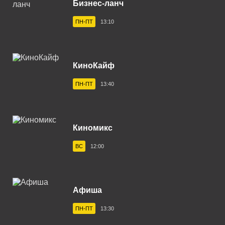
Бизнес-ланч
Владивосток 104.2 FM
ПН-ПТ
13:10
Владикавказ 102.0 FM
Владимир 102.9 FM
КиноКайф
Волгоград 100.6 FM
ПН-ПТ
13:40
Волгодонск 100.3 FM
Вологда 100.2 FM
Волхов 107.2 FM
Киномикс
Воркута 102.2 FM
ВС
12:00
Воронеж 100.3 FM
Воткинск 94.1 FM
Афиша
Вуктыл 100.3 FM
ПН-ПТ
13:30
Выборг 106.0 FM