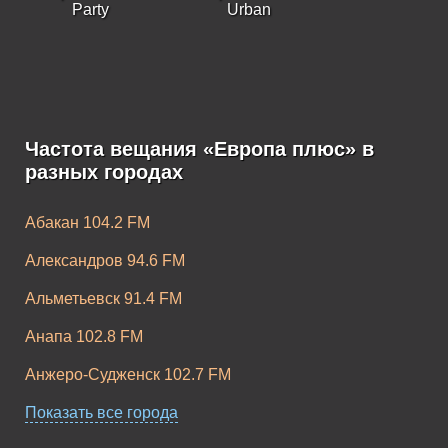
Party
Urban
Частота вещания «Европа плюс» в
Европа Плюс K-
Европа Плюс
разных городах
Pop
Rock
Абакан 104.2 FM
Александров 94.6 FM
Альметьевск 91.4 FM
Анапа 102.8 FM
Анжеро-Судженск 102.7 FM
Апатиты 104.2 FM
Показать все города