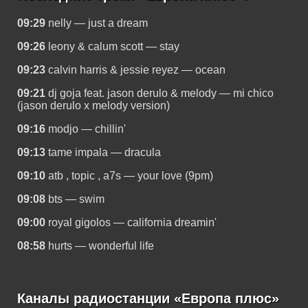
09:29
nelly — just a dream
09:26
leony & calum scott — stay
09:23
calvin harris & jessie reyez — ocean
09:21
dj goja feat. jason derulo & melody — mi chico
(jason derulo x melody version)
09:16
modjo — chillin'
09:13
tame impala — dracula
09:10
atb , topic , a7s — your love (9pm)
09:08
bts — swim
09:00
royal gigolos — california dreamin'
08:58
hurts — wonderful life
Каналы радиостанции «Европа плюс»