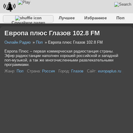
Лучшее
Избранное
Поп
Случайное радио
Клубное
Рок
Ретро
Шансон
Релакс
Европа плюс Глазов 102.8 FM
Разговорное
Рэп
Транс
Дип-хаус
Фолк
Джаз
Детское
Классическое
Онлайн Радио
Поп
Европа плюс Глазов 102.8 FM
Европа Плюс – первая коммерческая радиостанция страны.
Эфир радиостанции наполнен хорошей российской и западной
поп-музыкой, а так же многочисленными развлекательными
программами.
Жанр:
Поп
Страна:
Россия
Город:
Глазов
Сайт:
europaplus.ru