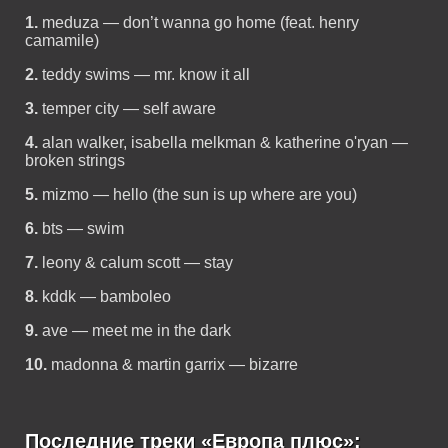
1.
meduza — don’t wanna go home (feat. henry
camamile)
2.
teddy swims — mr. know it all
3.
temper city — self aware
4.
alan walker, isabella melkman & katherine o'ryan —
broken strings
5.
mizmo — hello (the sun is up where are you)
6.
bts — swim
7.
leony & calum scott — stay
8.
kddk — bamboleo
9.
ave — meet me in the dark
10.
madonna & martin garrix — bizarre
Последние треки «Европа плюс»: