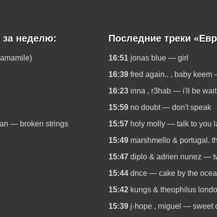
 за неделю:
Последние треки «Евр
camamile)
16:51
jonas blue — girl
16:39
fred again.. , baby kee
16:23
inna , r3hab — i'll be wai
15:59
no doubt — don't speak
yan — broken strings
15:57
holy molly — talk to you l
15:49
marshmello & portugal. 
15:47
diplo & adrien nunez — t
15:44
dnce — cake by the oce
15:42
kungs & theophilus lond
15:39
j-hope , miguel — sweet