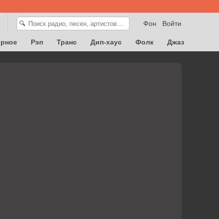
Фон
Войти
🔍
орное
Рэп
Транс
Дип-хаус
Фолк
Джаз