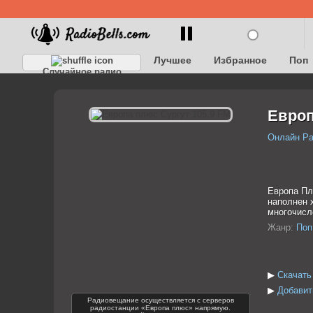
Лучшее
Избранное
Поп
Случайное радио
Детское
Классическое
Европ
Онлайн Р
Европа Пл
наполнен 
многочисл
Жанр:
Поп
▶
Скачать
▶
Добавит
Радиовещание осуществляется с серверов
радиостанции «Европа плюс» напрямую.