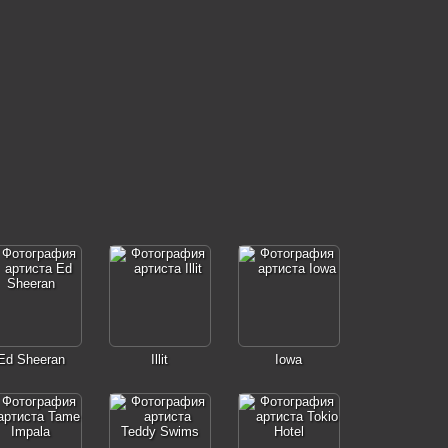
Ed Sheeran
Illit
Iowa