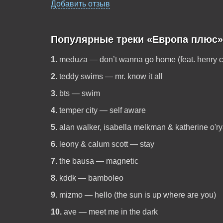
Добавить отзыв
Популярные треки «Европа плюс»
1.
meduza — don’t wanna go home (feat. henry 
2.
teddy swims — mr. know it all
3.
bts — swim
4.
temper city — self aware
5.
alan walker, isabella melkman & katherine o'r
6.
leony & calum scott — stay
7.
the bausa — magnetic
8.
kddk — bamboleo
9.
mizmo — hello (the sun is up where are you)
10.
ave — meet me in the dark