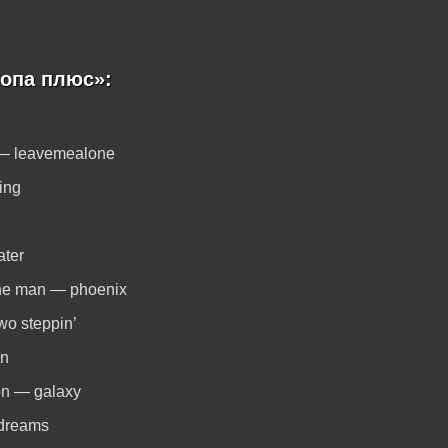
опа плюс»:
m — leavemealone
ting
ater
the man — phoenix
wo steppin’
an
on — galaxy
 dreams