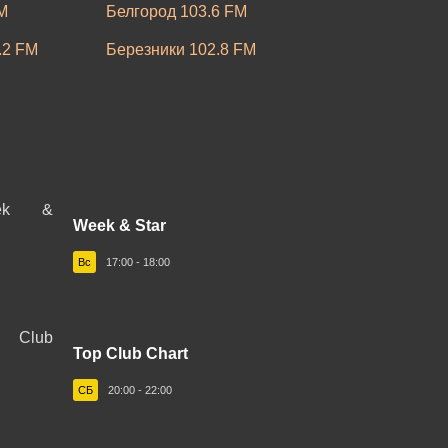
M
Белгород 103.6 FM
.2 FM
Березники 102.8 FM
05.1 FM
Большеречье 102.8 FM
Бугульма 95.8 FM
03.4 FM
Великий Новгород 103.7 FM
2.0 FM
Владимир 102.9 FM
Week & Star
M
Воркута 102.2 FM
Вс
17:00 - 18:00
M
Вязники 103.0 FM
106.4 FM
Горячий Ключ 105.9 FM
 FM
Top Club Chart
Ейск 91.3 FM
Илимский
СБ
20:00 - 22:00
Заполярный 105.4 FM
 FM
Ижевск 103.0 FM