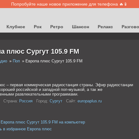
Попробуйте наше новое приложение для телефона 🔥📱
Клубное
Рок
Ретро
Шансон
Релакс
Разгов
а плюс Сургут 105.9 FM
адио
Поп
Европа плюс Сургут 105.9 FM
юс – первая коммерческая радиостанция страны. Эфир радиостанции
хорошей российской и западной поп-музыкой, а так же
енными развлекательными программами.
Страна:
Россия
Город:
Сургут
Сайт:
europaplus.ru
 Европа плюс Сургут 105.9 FM на компьютер
ь в избранное Европа плюс