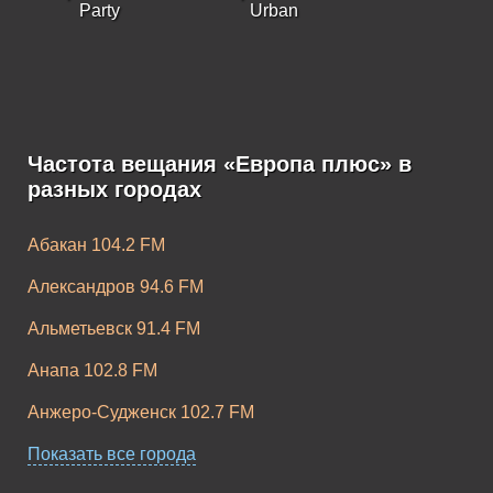
Party
Urban
Частота вещания «Европа плюс» в
Европа Плюс K-
Европа Плюс
разных городах
Pop
Rock
Абакан 104.2 FM
Александров 94.6 FM
Альметьевск 91.4 FM
Анапа 102.8 FM
Анжеро-Судженск 102.7 FM
Апатиты 104.2 FM
Показать все города