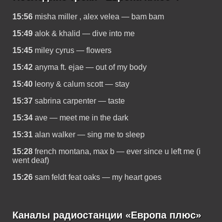
15:56
misha miller , alex velea — bam bam
15:49
alok & khalid — dive into me
15:45
miley cyrus — flowers
15:42
anyma ft. ejae — out of my body
15:40
leony & calum scott — stay
15:37
sabrina carpenter — taste
15:34
ave — meet me in the dark
15:31
alan walker — sing me to sleep
15:28
french montana, max b — ever since u left me (i
went deaf)
15:26
sam feldt feat oaks — my heart goes
Каналы радиостанции «Европа плюс»