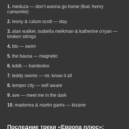
1.
meduza — don’t wanna go home (feat. henry
camamile)
2.
leony & calum scott — stay
3.
alan walker, isabella melkman & katherine o'ryan —
broken strings
4.
bts — swim
5.
the bausa — magnetic
6.
kddk — bamboleo
7.
teddy swims — mr. know it all
8.
temper city — self aware
9.
ave — meet me in the dark
10.
madonna & martin garrix — bizarre
Последние треки «Европа плюс»: