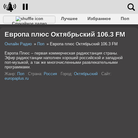
Лучшее
Избранное
Поп
Случайное радио
Клубное
Рок
Ретро
Шансон
Релакс
Европа плюс Октябрьский 106.3 FM
Разговорное
Рэп
Транс
Дип-хаус
Фолк
Джаз
Детское
Классическое
Онлайн Радио
Поп
Европа плюс Октябрьский 106.3 FM
Европа Плюс – первая коммерческая радиостанция страны.
Эфир радиостанции наполнен хорошей российской и западной
поп-музыкой, а так же многочисленными развлекательными
программами.
Жанр:
Поп
Страна:
Россия
Город:
Октябрьский
Сайт:
europaplus.ru