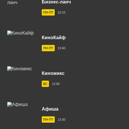
Бизнес-ланч
Владивосток 104.2 FM
ПН-ПТ
13:10
Владикавказ 102.0 FM
Владимир 102.9 FM
КиноКайф
Волгоград 100.6 FM
ПН-ПТ
13:40
Волгодонск 100.3 FM
Вологда 100.2 FM
Волхов 107.2 FM
Киномикс
Воркута 102.2 FM
ВС
12:00
Воронеж 100.3 FM
Воткинск 94.1 FM
Афиша
Вуктыл 100.3 FM
ПН-ПТ
13:30
Выборг 106.0 FM