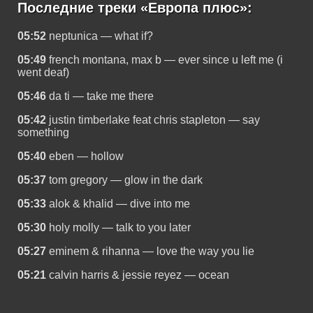
Последние треки «Европа плюс»:
05:52
neptunica — what if?
05:49
french montana, max b — ever since u left me (i
went deaf)
05:46
da ti — take me there
05:42
justin timberlake feat chris stapleton — say
something
05:40
eben — hollow
05:37
tom gregory — glow in the dark
05:33
alok & khalid — dive into me
05:30
holy molly — talk to you later
05:27
eminem & rihanna — love the way you lie
05:21
calvin harris & jessie reyez — ocean