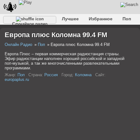
Лучшее
Избранное
Поп
Случайное радио
Клубное
Рок
Ретро
Шансон
Релакс
Европа плюс Коломна 99.4 FM
Разговорное
Рэп
Транс
Дип-хаус
Фолк
Джаз
Детское
Классическое
Онлайн Радио
Поп
Европа плюс Коломна 99.4 FM
Европа Плюс – первая коммерческая радиостанция страны.
Эфир радиостанции наполнен хорошей российской и западной
поп-музыкой, а так же многочисленными развлекательными
программами.
Жанр:
Поп
Страна:
Россия
Город:
Коломна
Сайт:
europaplus.ru