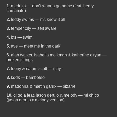
1.
meduza — don’t wanna go home (feat. henry
camamile)
2.
teddy swims — mr. know it all
3.
temper city — self aware
4.
bts — swim
5.
ave — meet me in the dark
6.
alan walker, isabella melkman & katherine o'ryan —
broken strings
7.
leony & calum scott — stay
8.
kddk — bamboleo
9.
madonna & martin garrix — bizarre
10.
dj goja feat. jason derulo & melody — mi chico
(jason derulo x melody version)