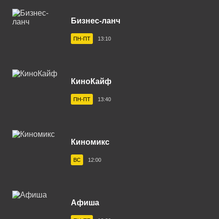
Верхняя Салда 102.6 FM
Бизнес-ланч
Владивосток 104.2 FM
ПН-ПТ
13:10
Владикавказ 102.0 FM
Владимир 102.9 FM
КиноКайф
Волгоград 100.6 FM
ПН-ПТ
13:40
Волгодонск 100.3 FM
Вологда 100.2 FM
Волхов 107.2 FM
Киномикс
Воркута 102.2 FM
ВС
12:00
Воронеж 100.3 FM
Воткинск 94.1 FM
Афиша
Вуктыл 100.3 FM