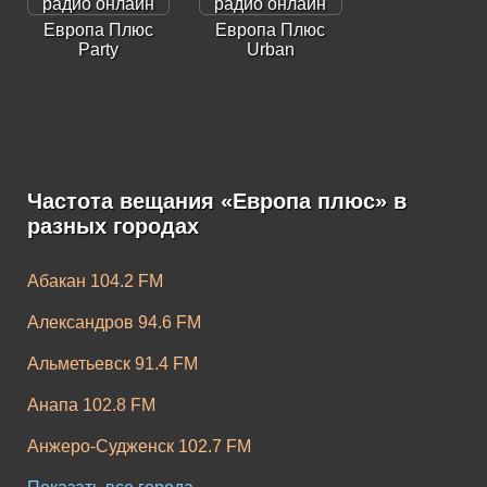
Европа Плюс
Европа Плюс
Party
Urban
Частота вещания «Европа плюс» в
Европа Плюс K-
Европа Плюс
разных городах
Pop
Rock
Абакан 104.2 FM
Александров 94.6 FM
Альметьевск 91.4 FM
Анапа 102.8 FM
Анжеро-Судженск 102.7 FM