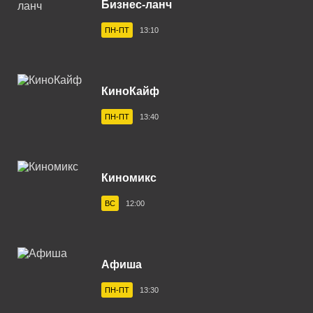
Бизнес-ланч
Владивосток 104.2 FM
ПН-ПТ
13:10
Владикавказ 102.0 FM
Владимир 102.9 FM
КиноКайф
Волгоград 100.6 FM
ПН-ПТ
13:40
Волгодонск 100.3 FM
Вологда 100.2 FM
Волхов 107.2 FM
Киномикс
Воркута 102.2 FM
ВС
12:00
Воронеж 100.3 FM
Воткинск 94.1 FM
Афиша
Вуктыл 100.3 FM
ПН-ПТ
13:30
Выборг 106.0 FM