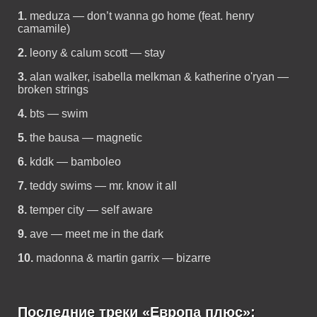
1.
meduza — don’t wanna go home (feat. henry
camamile)
2.
leony & calum scott — stay
3.
alan walker, isabella melkman & katherine o'ryan —
broken strings
4.
bts — swim
5.
the bausa — magnetic
6.
kddk — bamboleo
7.
teddy swims — mr. know it all
8.
temper city — self aware
9.
ave — meet me in the dark
10.
madonna & martin garrix — bizarre
Последние треки «Европа плюс»: