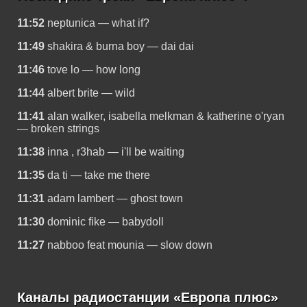
11:52
neptunica — what if?
11:49
shakira & burna boy — dai dai
11:46
tove lo — how long
11:44
albert brite — wild
11:41
alan walker, isabella melkman & katherine o'ryan
— broken strings
11:38
inna , r3hab — i'll be waiting
11:35
da ti — take me there
11:31
adam lambert — ghost town
11:30
dominic fike — babydoll
11:27
nabboo feat mounia — slow down
Каналы радиостанции «Европа плюс»