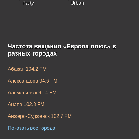
Party
Urban
Частота вещания «Европа плюс» в
Европа Плюс K-
Европа Плюс
разных городах
Pop
Rock
Абакан 104.2 FM
Александров 94.6 FM
Альметьевск 91.4 FM
Анапа 102.8 FM
Анжеро-Судженск 102.7 FM
Апатиты 104.2 FM
Показать все города