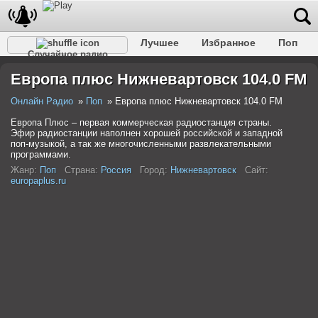
Лучшее
Избранное
Поп
Случайное радио
Клубное
Рок
Ретро
Шансон
Релакс
Европа плюс Нижневартовск 104.0 FM
Разговорное
Рэп
Транс
Дип-хаус
Фолк
Джаз
Детское
Классическое
Онлайн Радио
Поп
Европа плюс Нижневартовск 104.0 FM
Европа Плюс – первая коммерческая радиостанция страны.
Эфир радиостанции наполнен хорошей российской и западной
поп-музыкой, а так же многочисленными развлекательными
программами.
Жанр:
Поп
Страна:
Россия
Город:
Нижневартовск
Сайт:
europaplus.ru