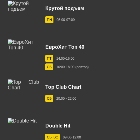
Бежецк 102.0 FM
Крутой подъем
Белгород 103.6 FM
ПН
05:00-07:00
Белебей 98.4 FM
Белово 96.3 FM
ЕвроХит Топ 40
Белорецк 104.4 FM
ПТ
14:00-16:00
Белореченск 91.2 FM
СБ
16:00-18:00 (повтор)
Березники 102.8 FM
Бийск 102.5 FM
Top Club Chart
Биробиджан 88.3 FM
СБ
20:00 - 22:00
Бирск 104.8 FM
Благовещенск 105.1 FM
Double Hit
Большеречье 102.8 FM
СБ, ВС
09:00-12:00