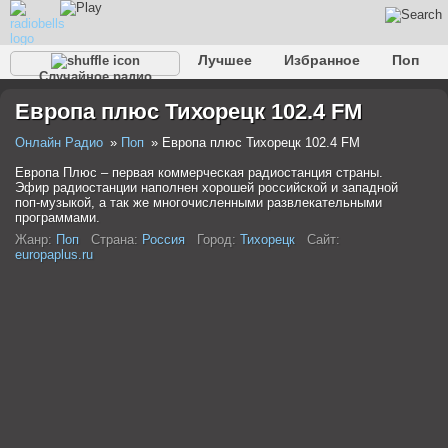
Лучшее
Избранное
Поп
Случайное радио
Клубное
Рок
Ретро
Шансон
Релакс
Европа плюс Тихорецк 102.4 FM
Разговорное
Рэп
Транс
Дип-хаус
Фолк
Джаз
Детское
Классическое
Онлайн Радио
Поп
Европа плюс Тихорецк 102.4 FM
Европа Плюс – первая коммерческая радиостанция страны.
Эфир радиостанции наполнен хорошей российской и западной
поп-музыкой, а так же многочисленными развлекательными
программами.
Жанр:
Поп
Страна:
Россия
Город:
Тихорецк
Сайт:
europaplus.ru