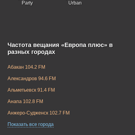
Party
Urban
Частота вещания «Европа плюс» в
Европа Плюс K-
Европа Плюс
разных городах
Pop
Rock
Абакан 104.2 FM
Александров 94.6 FM
Альметьевск 91.4 FM
Анапа 102.8 FM
Анжеро-Судженск 102.7 FM
Апатиты 104.2 FM
Показать все города