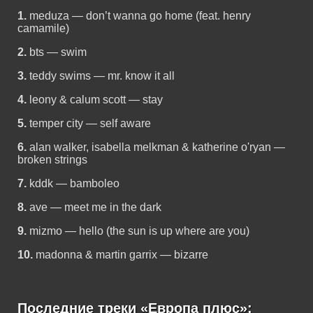
1.
meduza — don’t wanna go home (feat. henry
camamile)
2.
bts — swim
3.
teddy swims — mr. know it all
4.
leony & calum scott — stay
5.
temper city — self aware
6.
alan walker, isabella melkman & katherine o'ryan —
broken strings
7.
kddk — bamboleo
8.
ave — meet me in the dark
9.
mizmo — hello (the sun is up where are you)
10.
madonna & martin garrix — bizarre
Последние треки «Европа плюс»: