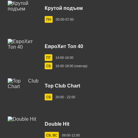
Бежецк 102.0 FM
Крутой подъем
Белгород 103.6 FM
ПН
05:00-07:00
Белебей 98.4 FM
Белово 96.3 FM
ЕвроХит Топ 40
Белорецк 104.4 FM
ПТ
14:00-16:00
Белореченск 91.2 FM
СБ
16:00-18:00 (повтор)
Березники 102.8 FM
Бийск 102.5 FM
Top Club Chart
Биробиджан 88.3 FM
СБ
20:00 - 22:00
Бирск 104.8 FM
Благовещенск 105.1 FM
Double Hit
Большеречье 102.8 FM
СБ, ВС
09:00-12:00