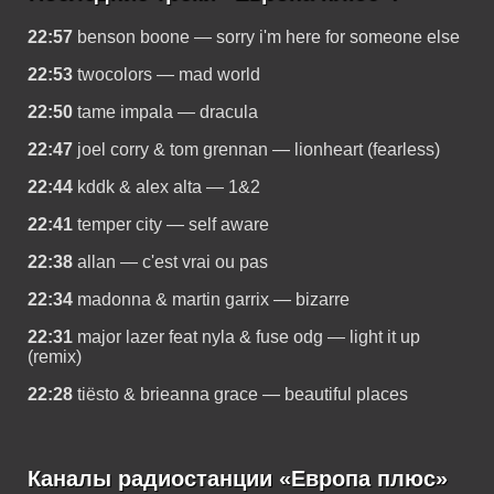
22:57
benson boone — sorry i'm here for someone else
22:53
twocolors — mad world
22:50
tame impala — dracula
22:47
joel corry & tom grennan — lionheart (fearless)
22:44
kddk & alex alta — 1&2
22:41
temper city — self aware
22:38
allan — c'est vrai ou pas
22:34
madonna & martin garrix — bizarre
22:31
major lazer feat nyla & fuse odg — light it up
(remix)
22:28
tiësto & brieanna grace — beautiful places
Каналы радиостанции «Европа плюс»