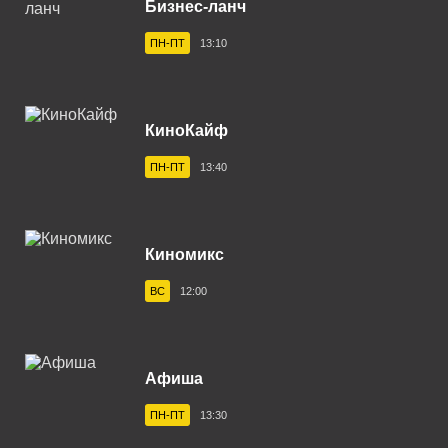
Бизнес-ланч
Владивосток 104.2 FM
ПН-ПТ
13:10
Владикавказ 102.0 FM
Владимир 102.9 FM
КиноКайф
Волгоград 100.6 FM
ПН-ПТ
13:40
Волгодонск 100.3 FM
Вологда 100.2 FM
Волхов 107.2 FM
Киномикс
Воркута 102.2 FM
ВС
12:00
Воронеж 100.3 FM
Воткинск 94.1 FM
Афиша
Вуктыл 100.3 FM
ПН-ПТ
13:30
Выборг 106.0 FM