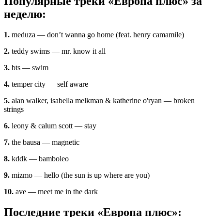
Популярные треки «Европа плюс» за
неделю:
1.
meduza — don’t wanna go home (feat. henry camamile)
2.
teddy swims — mr. know it all
3.
bts — swim
4.
temper city — self aware
5.
alan walker, isabella melkman & katherine o'ryan — broken
strings
6.
leony & calum scott — stay
7.
the bausa — magnetic
8.
kddk — bamboleo
9.
mizmo — hello (the sun is up where are you)
10.
ave — meet me in the dark
Последние треки «Европа плюс»: