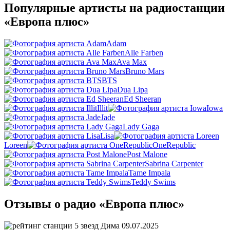
Популярные артисты на радиостанции
«Европа плюс»
Adam
Alle Farben
Ava Max
Bruno Mars
BTS
Dua Lipa
Ed Sheeran
Illit
Iowa
Jade
Lady Gaga
Lisa
Loreen
OneRepublic
Post Malone
Sabrina Carpenter
Tame Impala
Teddy Swims
Отзывы о радио «Европа плюс»
Дима
09.07.2025