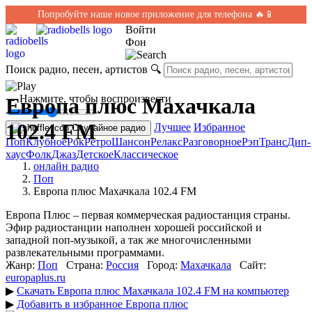
Попробуйте наше новое приложение для телефона 🔥📱
Войти
Фон
Поиск радио, песен, артистов
🔍
← Нажмите, чтобы воспроизвести
Европа плюс Махачкала
102.4 FM
Лучшее
Избранное
Случайное радио
Поп
Клубное
Рок
Ретро
Шансон
Релакс
Разговорное
Рэп
Транс
Дип-
хаус
Фолк
Джаз
Детское
Классическое
онлайн радио
Поп
Европа плюс Махачкала 102.4 FM
Европа Плюс – первая коммерческая радиостанция страны.
Эфир радиостанции наполнен хорошей российской и
западной поп-музыкой, а так же многочисленными
развлекательными программами.
Жанр:
Поп
Страна:
Россия
Город:
Махачкала
Сайт:
europaplus.ru
▶
Скачать Европа плюс Махачкала 102.4 FM на компьютер
▶
Добавить в избранное Европа плюс