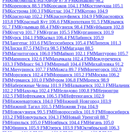
FM
Комсомольск-На-Амуре 87.8 FM
Конаково 98.2
FM
Кореновск 88.5 FM
Корсаков 104.1 FM
Костомукша 105.1
FM
Кострома 100.3 FM
Котлас 104.7 FM
Котово 104.9
FM
Краснодар 102.2 FM
Красноуфимск 104.9 FM
Красноярск
103.8 FM
Красный Кут 106.6 FM
Кропоткин 91.5 FM
Крымск
91.7 FM
Кудымкар 88.4 FM
Кузнецк 98.4 FM
Куйбышев 102.8
FM
Кунгур 101.7 FM
Курган 105.5 FM
Курганинск 101.9
FM
Курск 104.1 FM
Кызыл 106.4 FM
Лабинск 105.9
FM
Лангепас 103.6 FM
Лесосибирск 105.4 FM
Липецк 101.3
FM
Лиски 87.5 FM
Луга 98.5 FM
Магадан 88.5
FM
Магнитогорск 106.0 FM
Майкоп 102.1 FM
Мантурово 105.7
FM
Мариинск 102.6 FM
Махачкала 102.4 FM
Междуреченск
103.3 FM
Миасс 94.3 FM
Мирный 104.4 FM
Михайловка 91.2
FM.
Мичуринск 107.7 FM
Можга 89.7 FM
Мончегорск 102.9
FM
Морозовск 102.4 FM
Моршанск 103.2 FM
Москва 106.2
FM
Мурманск 101.0 FM
Муром 106.8 FM
Мценск 98.9
FM
Набережные Челны 101.9 FM
Называевск 102.3 FM
Нальчик
102.2 FM
Находка 102.4 FM
Нелидово 100.8 FM
Нерюнгри
102.5 FM
Нефтекамск 106.5 FM
Нефтеюганск 102.9
FM
Нижневартовск 104.0 FM
Нижний Новгород 103.9
FM
Нижний Тагил 101.5 FM
Нижняя Тура 104.9
FM
Новокузнецк 99.5 FM
Новороссийск 101.9 FM
Новосибирск
103.2 FM
Новоуральск 104.3 FM
Новый Уренгой 88.7
FM
Норильск 105.0 FM
Ноябрьск 104.4 FM
Нягань 105.0
FM
Обнинск 105.9 FM
Озерск 103.9 FM
Октябрьский 106.3