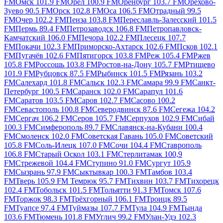
FM
Омск 101.9 FM
Орел 100.9 FM
Оренбург 103.7 FM
Орехово-
Зуево 90.5 FM
Орск 102.8 FM
Оса 106.5 FM
Отрадный 99.5
FM
Очер 102.2 FM
Пенза 103.8 FM
Переславль-Залесский 101.5
FM
Пермь 89.4 FM
Петрозаводск 106.8 FM
Петропавловск-
Камчатский 106.0 FM
Печора 102.2 FM
Плесецк 107.7
FM
Покачи 102.3 FM
Приморско-Ахтарск 102.6 FM
Псков 102.1
FM
Пугачёв 102.6 FM
Пятигорск 103.8 FM
Реж 105.4 FM
Ржев
105.8 FM
Россошь 103.8 FM
Ростов-на-Дону 105.7 FM
Ртищево
101.9 FM
Рубцовск 87.5 FM
Рыбинск 101.5 FM
Рязань 103.2
FM
Салехард 101.8 FM
Сальск 102.3 FM
Самара 99.9 FM
Санкт-
Петербург 100.5 FM
Саранск 102.0 FM
Сарапул 101.6
FM
Саратов 103.5 FM
Саров 102.7 FM
Сасово 100.2
FM
Севастополь 100.8 FM
Северодвинск 87.6 FM
Сегежа 104.2
FM
Сергач 106.2 FM
Серов 105.7 FM
Серпухов 102.9 FM
Сибай
100.3 FM
Симферополь 89.7 FM
Славянск-на-Кубани 100.4
FM
Смоленск 102.0 FM
Советская Гавань 105.0 FM
Советский
105.8 FM
Соль-Илецк 107.0 FM
Сочи 104.4 FM
Ставрополь
106.8 FM
Старый Оскол 103.1 FM
Стерлитамак 100,9
FM
Стрежевой 104.4 FM
Ступино 91.0 FM
Сургут 105.9
FM
Сызрань 97.9 FM
Сыктывкар 100.3 FM
Тамбов 103.4
FM
Тверь 105.9 FM
Темрюк 95.7 FM
Тихвин 103.7 FM
Тихорецк
102.4 FM
Тобольск 101.5 FM
Тольятти 91.3 FM
Томск 107.6
FM
Торжок 98.3 FM
Трёхгорный 106.1 FM
Троицк 89.5
FM
Туапсе 97.4 FM
Туймазы 107.7 FM
Тула 104.9 FM
Тында
103.6 FM
Тюмень 101.8 FM
Углич 99.2 FM
Улан-Удэ 102.3