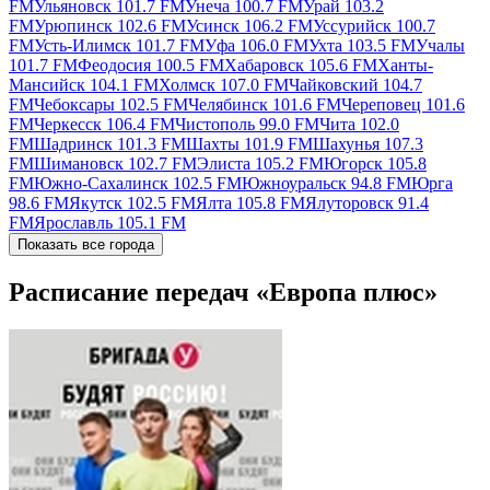
FM
Ульяновск 101.7 FM
Унеча 100.7 FM
Урай 103.2
FM
Урюпинск 102.6 FM
Усинск 106.2 FM
Уссурийск 100.7
FM
Усть-Илимск 101.7 FM
Уфа 106.0 FM
Ухта 103.5 FM
Учалы
101.7 FM
Феодосия 100.5 FM
Хабаровск 105.6 FM
Ханты-
Мансийск 104.1 FM
Холмск 107.0 FM
Чайковский 104.7
FM
Чебоксары 102.5 FM
Челябинск 101.6 FM
Череповец 101.6
FM
Черкесск 106.4 FM
Чистополь 99.0 FM
Чита 102.0
FM
Шадринск 101.3 FM
Шахты 101.9 FM
Шахунья 107.3
FM
Шимановск 102.7 FM
Элиста 105.2 FM
Югорск 105.8
FM
Южно-Сахалинск 102.5 FM
Южноуральск 94.8 FM
Юрга
98.6 FM
Якутск 102.5 FM
Ялта 105.8 FM
Ялуторовск 91.4
FM
Ярославль 105.1 FM
Показать все города
Расписание передач «Европа плюс»