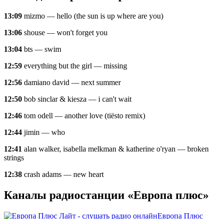
13:09
mizmo — hello (the sun is up where are you)
13:06
shouse — won't forget you
13:04
bts — swim
12:59
everything but the girl — missing
12:56
damiano david — next summer
12:50
bob sinclar & kiesza — i can't wait
12:46
tom odell — another love (tiësto remix)
12:44
jimin — who
12:41
alan walker, isabella melkman & katherine o'ryan — broken
strings
12:38
crash adams — new heart
Каналы радиостанции «Европа плюс»
Европа Плюс