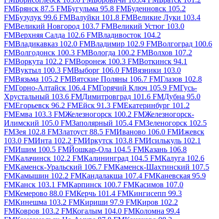
FM
Брянск 87.5 FM
Бугульма 95.8 FM
Буденновск 105.2
FM
Бузулук 99.6 FM
Валуйки 101.8 FM
Великие Луки 103.4
FM
Великий Новгород 103.7 FM
Великий Устюг 103.0
FM
Верхняя Салда 102.6 FM
Владивосток 104.2
FM
Владикавказ 102.0 FM
Владимир 102.9 FM
Волгоград 100.6
FM
Волгодонск 100.3 FM
Вологда 100.2 FM
Волхов 107.2
FM
Воркута 102.2 FM
Воронеж 100.3 FM
Воткинск 94.1
FM
Вуктыл 100.3 FM
Выборг 106.0 FM
Вязники 103.0
FM
Вязьма 105.2 FM
Вятские Поляны 106.7 FM
Глазов 102.8
FM
Горно-Алтайск 106.4 FM
Горячий Ключ 105.9 FM
Гусь-
Хрустальный 103.6 FM
Димитровград 101.6 FM
Дубна 95.0
FM
Егорьевск 96.2 FM
Ейск 91.3 FM
Екатеринбург 101.2
FM
Емва 103.3 FM
Железногорск 100.2 FM
Железногорск-
Илимский 105.0 FM
Заполярный 105.4 FM
Зеленогорск 102.5
FM
Зея 102.8 FM
Златоуст 88.5 FM
Иваново 106.0 FM
Ижевск
103.0 FM
Инта 102.2 FM
Иркутск 103.8 FM
Исилькуль 102.1
FM
Ишим 100.5 FM
Йошкар-Ола 104.5 FM
Казань 106.8
FM
Калачинск 102.2 FM
Калининград 104.5 FM
Калуга 102.6
FM
Каменск-Уральский 106.7 FM
Каменск-Шахтинский 107.5
FM
Камышин 102.2 FM
Кандалакша 107.4 FM
Каневская 95.9
FM
Канск 103.1 FM
Карпинск 100.7 FM
Касимов 107.0
FM
Кемерово 88.0 FM
Керчь 101.4 FM
Кингисепп 99.3
FM
Кинешма 103.2 FM
Кириши 97.9 FM
Киров 102.2
FM
Ковров 103.2 FM
Когалым 104.0 FM
Коломна 99.4