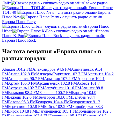
Лайт
Свежее радио
Европа Плюс
ТОП 40
Европа
Плюс New
Европа Плюс Party
Европа Плюс
Urban
Европа
Плюс K-Pop
Европа Плюс Rock
Частота вещания «Европа плюс» в
разных городах
Абакан 104.2 FM
Александров 94.6 FM
Альметьевск 91.4
FM
Анапа 102.8 FM
Анжеро-Судженск 102.7 FM
Апатиты 104.2
FM
Апшеронск 96.7 FM
Армавир 107.2 FM
Арсеньев 102.1
FM
Артем 105.0 FM
Архангельск 102.8 FM
Асбест 101.7
FM
Астрахань 102.7 FM
Ахтубинск 101.6 FM
Ачинск 88.8
FM
Балаково 98.4 FM
Балашов 100.7 FM
Барнаул 104.9
FM
Бежецк 102.0 FM
Белгород 103.6 FM
Белебей 98.4
FM
Белово 96.3 FM
Белорецк 104.4 FM
Белореченск 91.2
FM
Березники 102.8 FM
Бийск 102.5 FM
Биробиджан 88.3
FM
Бирск 104.8 FM
Благовещенск 105.1 FM
Большеречье 102.8
FM
Борисоглебск 103.6 FM
Боровичи 105.4 FM
Братск 101.2