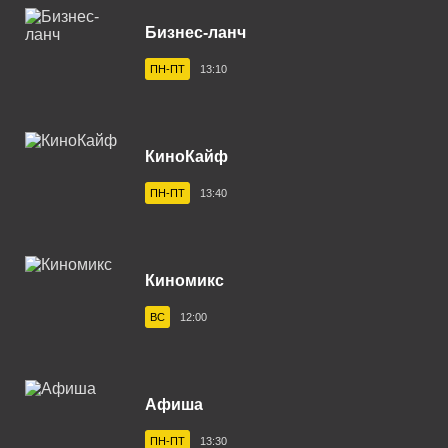
Верхняя Салда 102.6 FM
Бизнес-ланч
Владивосток 104.2 FM
ПН-ПТ
13:10
Владикавказ 102.0 FM
Владимир 102.9 FM
КиноКайф
Волгоград 100.6 FM
ПН-ПТ
13:40
Волгодонск 100.3 FM
Вологда 100.2 FM
Волхов 107.2 FM
Киномикс
Воркута 102.2 FM
ВС
12:00
Воронеж 100.3 FM
Воткинск 94.1 FM
Афиша
Вуктыл 100.3 FM
ПН-ПТ
13:30