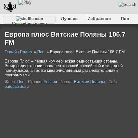
Лучшее
Избранное
Поп
Случайное радио
Клубное
Рок
Ретро
Шансон
Релакс
Европа плюс Вятские Поляны 106.7
Разговорное
Рэп
Транс
Дип-хаус
Фолк
FM
Джаз
Детское
Классическое
Онлайн Радио
Поп
Европа плюс Вятские Поляны 106.7 FM
Европа Плюс – первая коммерческая радиостанция страны.
Эфир радиостанции наполнен хорошей российской и западной
поп-музыкой, а так же многочисленными развлекательными
программами.
Жанр:
Поп
Страна:
Россия
Город:
Вятские Поляны
Сайт:
europaplus.ru