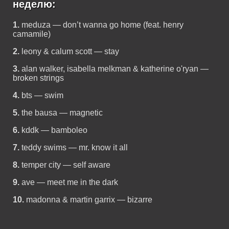
неделю:
1.
meduza — don’t wanna go home (feat. henry
camamile)
2.
leony & calum scott — stay
3.
alan walker, isabella melkman & katherine o'ryan —
broken strings
4.
bts — swim
5.
the bausa — magnetic
6.
kddk — bamboleo
7.
teddy swims — mr. know it all
8.
temper city — self aware
9.
ave — meet me in the dark
10.
madonna & martin garrix — bizarre