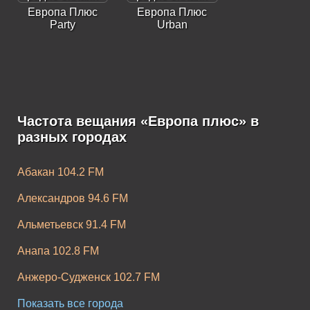
Европа Плюс
Европа Плюс
Party
Urban
Частота вещания «Европа плюс» в
Европа Плюс K-
Европа Плюс
разных городах
Pop
Rock
Абакан 104.2 FM
Александров 94.6 FM
Альметьевск 91.4 FM
Анапа 102.8 FM
Анжеро-Судженск 102.7 FM
Апатиты 104.2 FM
Показать все города