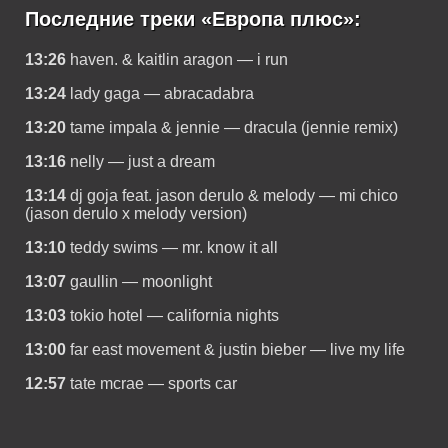
Последние треки «Европа плюс»:
13:26
haven. & kaitlin aragon — i run
13:24
lady gaga — abracadabra
13:20
tame impala & jennie — dracula (jennie remix)
13:16
nelly — just a dream
13:14
dj goja feat. jason derulo & melody — mi chico
(jason derulo x melody version)
13:10
teddy swims — mr. know it all
13:07
gaullin — moonlight
13:03
tokio hotel — california nights
13:00
far east movement & justin bieber — live my life
12:57
tate mcrae — sports car