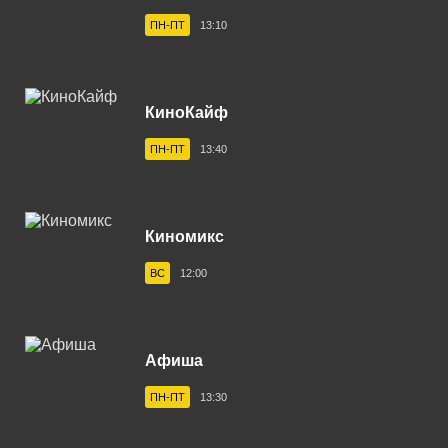
Владивосток 104.2 FM
ПН-ПТ
13:10
Владикавказ 102.0 FM
Владимир 102.9 FM
КиноКайф
Волгоград 100.6 FM
ПН-ПТ
13:40
Волгодонск 100.3 FM
Вологда 100.2 FM
Волхов 107.2 FM
Киномикс
Воркута 102.2 FM
ВС
12:00
Воронеж 100.3 FM
Воткинск 94.1 FM
Афиша
Вуктыл 100.3 FM
ПН-ПТ
13:30
Выборг 106.0 FM