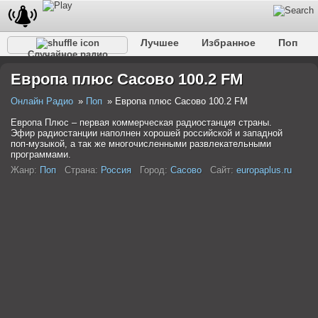
Лучшее
Избранное
Поп
Случайное радио
Клубное
Рок
Ретро
Шансон
Релакс
Европа плюс Сасово 100.2 FM
Разговорное
Рэп
Транс
Дип-хаус
Фолк
Джаз
Детское
Классическое
Онлайн Радио
Поп
Европа плюс Сасово 100.2 FM
Европа Плюс – первая коммерческая радиостанция страны.
Эфир радиостанции наполнен хорошей российской и западной
поп-музыкой, а так же многочисленными развлекательными
программами.
Жанр:
Поп
Страна:
Россия
Город:
Сасово
Сайт:
europaplus.ru