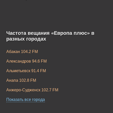
Частота вещания «Европа плюс» в
Европа Плюс K-
Европа Плюс
разных городах
Pop
Rock
Абакан 104.2 FM
Александров 94.6 FM
Альметьевск 91.4 FM
Анапа 102.8 FM
Анжеро-Судженск 102.7 FM
Апатиты 104.2 FM
Показать все города
Апшеронск 96.7 FM