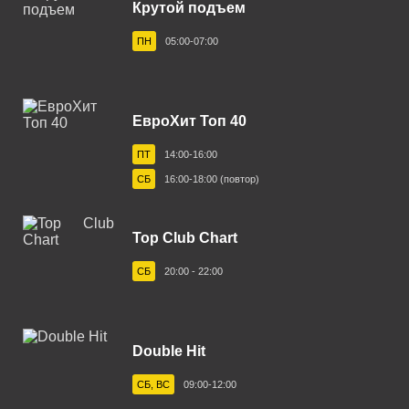
Крутой подъем
Белгород 103.6 FM
ПН
05:00-07:00
Белебей 98.4 FM
Белово 96.3 FM
ЕвроХит Топ 40
Белорецк 104.4 FM
ПТ
14:00-16:00
Белореченск 91.2 FM
СБ
16:00-18:00 (повтор)
Березники 102.8 FM
Бийск 102.5 FM
Top Club Chart
Биробиджан 88.3 FM
СБ
20:00 - 22:00
Бирск 104.8 FM
Благовещенск 105.1 FM
Double Hit
Большеречье 102.8 FM
СБ, ВС
09:00-12:00