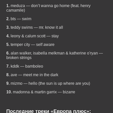
1.
meduza — don’t wanna go home (feat. henry
camamile)
2.
bts — swim
3.
teddy swims — mr. know it all
4.
leony & calum scott — stay
5.
temper city — self aware
6.
alan walker, isabella melkman & katherine o'ryan —
broken strings
7.
kddk — bamboleo
8.
ave — meet me in the dark
9.
mizmo — hello (the sun is up where are you)
10.
madonna & martin garrix — bizarre
Последние треки «Европа плюс»: