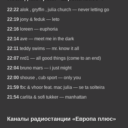
22:22
alok , gryffin , julia church — never letting go
22:19
jony & feduk — leto
22:16
loreen — euphoria
22:14
ave — meet me in the dark
22:11
teddy swims — mr. know it all
22:07
nrd1 — all good things (come to an end)
22:04
bruno mars — i just might
22:00
shouse , cub sport — only you
21:59
fbc & vhoor feat. mac julia — se ta solteira
21:54
carlita & sofi tukker — manhattan
Каналы радиостанции «Европа плюс»