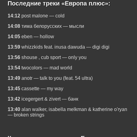
Последние треки «Европа плюс»:
14:12
post malone — cold
14:08
тима белорусских — мысли
14:05
eben — hollow
13:59
whizzkids feat. inusa dawuda — digi digi
13:56
shouse , cub sport — only you
13:54
twocolors — mad world
13:49
anotr — talk to you (feat. 54 ultra)
13:45
cassette — my way
13:42
icegergert & zivert — банк
13:40
alan walker, isabella melkman & katherine o'ryan
— broken strings