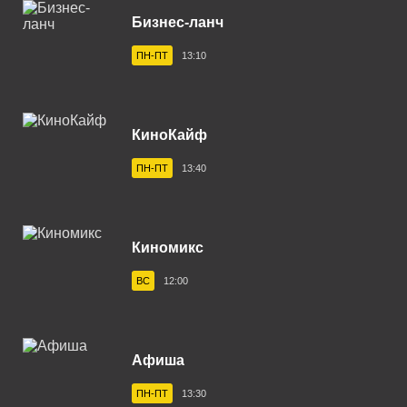
Верхняя Салда 102.6 FM
Бизнес-ланч
Владивосток 104.2 FM
ПН-ПТ
13:10
Владикавказ 102.0 FM
Владимир 102.9 FM
КиноКайф
Волгоград 100.6 FM
ПН-ПТ
13:40
Волгодонск 100.3 FM
Вологда 100.2 FM
Волхов 107.2 FM
Киномикс
Воркута 102.2 FM
ВС
12:00
Воронеж 100.3 FM
Воткинск 94.1 FM
Афиша
Вуктыл 100.3 FM
ПН-ПТ
13:30