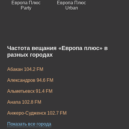
Европа Плюс
Европа Плюс
Party
Urban
Частота вещания «Европа плюс» в
Европа Плюс K-
Европа Плюс
разных городах
Pop
Rock
Абакан 104.2 FM
Александров 94.6 FM
Альметьевск 91.4 FM
Анапа 102.8 FM
Анжеро-Судженск 102.7 FM
Апатиты 104.2 FM
Показать все города