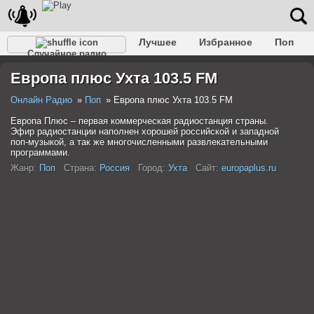
Лучшее
Избранное
Поп
Случайное радио
Клубное
Рок
Ретро
Шансон
Релакс
Европа плюс Ухта 103.5 FM
Разговорное
Рэп
Транс
Дип-хаус
Фолк
Джаз
Детское
Классическое
Онлайн Радио
Поп
Европа плюс Ухта 103.5 FM
Европа Плюс – первая коммерческая радиостанция страны.
Эфир радиостанции наполнен хорошей российской и западной
поп-музыкой, а так же многочисленными развлекательными
программами.
Жанр:
Поп
Страна:
Россия
Город:
Ухта
Сайт:
europaplus.ru