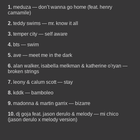
1.
meduza — don’t wanna go home (feat. henry
camamile)
2.
teddy swims — mr. know it all
3.
temper city — self aware
4.
bts — swim
5.
ave — meet me in the dark
6.
alan walker, isabella melkman & katherine o'ryan —
broken strings
7.
leony & calum scott — stay
8.
kddk — bamboleo
9.
madonna & martin garrix — bizarre
10.
dj goja feat. jason derulo & melody — mi chico
(jason derulo x melody version)