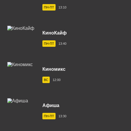
Владивосток 104.2 FM
ПН-ПТ
13:10
Владикавказ 102.0 FM
Владимир 102.9 FM
КиноКайф
Волгоград 100.6 FM
ПН-ПТ
13:40
Волгодонск 100.3 FM
Вологда 100.2 FM
Волхов 107.2 FM
Киномикс
Воркута 102.2 FM
ВС
12:00
Воронеж 100.3 FM
Воткинск 94.1 FM
Афиша
Вуктыл 100.3 FM
ПН-ПТ
13:30
Выборг 106.0 FM