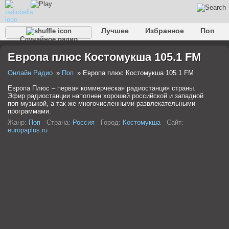
Лучшее
Избранное
Поп
Случайное радио
Клубное
Рок
Ретро
Шансон
Релакс
Европа плюс Костомукша 105.1 FM
Разговорное
Рэп
Транс
Дип-хаус
Фолк
Джаз
Детское
Классическое
Онлайн Радио
Поп
Европа плюс Костомукша 105.1 FM
Европа Плюс – первая коммерческая радиостанция страны.
Эфир радиостанции наполнен хорошей российской и западной
поп-музыкой, а так же многочисленными развлекательными
программами.
Жанр:
Поп
Страна:
Россия
Город:
Костомукша
Сайт:
europaplus.ru