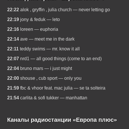
22:22
alok , gryffin , julia church — never letting go
22:19
jony & feduk — leto
22:16
loreen — euphoria
22:14
ave — meet me in the dark
22:11
teddy swims — mr. know it all
22:07
nrd1 — all good things (come to an end)
22:04
bruno mars — i just might
22:00
shouse , cub sport — only you
21:59
fbc & vhoor feat. mac julia — se ta solteira
21:54
carlita & sofi tukker — manhattan
Каналы радиостанции «Европа плюс»