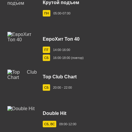
Крутой подъем
Белгород 103.6 FM
ПН
05:00-07:00
Белебей 98.4 FM
Белово 96.3 FM
ЕвроХит Топ 40
Белорецк 104.4 FM
ПТ
14:00-16:00
Белореченск 91.2 FM
СБ
16:00-18:00 (повтор)
Березники 102.8 FM
Бийск 102.5 FM
Top Club Chart
Биробиджан 88.3 FM
СБ
20:00 - 22:00
Бирск 104.8 FM
Благовещенск 105.1 FM
Double Hit
Большеречье 102.8 FM
СБ, ВС
09:00-12:00