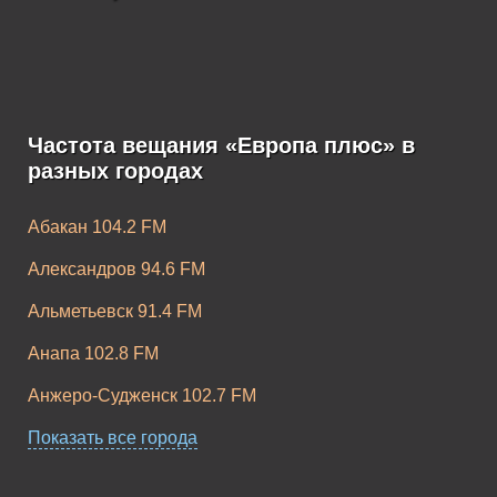
Частота вещания «Европа плюс» в
Европа Плюс K-
Европа Плюс
разных городах
Pop
Rock
Абакан 104.2 FM
Александров 94.6 FM
Альметьевск 91.4 FM
Анапа 102.8 FM
Анжеро-Судженск 102.7 FM
Апатиты 104.2 FM
Показать все города
Апшеронск 96.7 FM