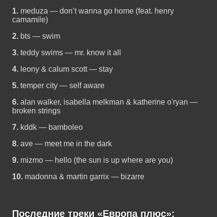
1.
meduza — don’t wanna go home (feat. henry
camamile)
2.
bts — swim
3.
teddy swims — mr. know it all
4.
leony & calum scott — stay
5.
temper city — self aware
6.
alan walker, isabella melkman & katherine o'ryan —
broken strings
7.
kddk — bamboleo
8.
ave — meet me in the dark
9.
mizmo — hello (the sun is up where are you)
10.
madonna & martin garrix — bizarre
Последние треки «Европа плюс»: