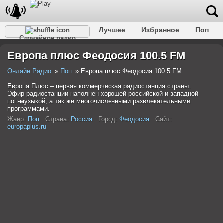
Лучшее
Избранное
Поп
Случайное радио
Клубное
Рок
Ретро
Шансон
Релакс
Европа плюс Феодосия 100.5 FM
Разговорное
Рэп
Транс
Дип-хаус
Фолк
Джаз
Детское
Классическое
Онлайн Радио
Поп
Европа плюс Феодосия 100.5 FM
Европа Плюс – первая коммерческая радиостанция страны.
Эфир радиостанции наполнен хорошей российской и западной
поп-музыкой, а так же многочисленными развлекательными
программами.
Жанр:
Поп
Страна:
Россия
Город:
Феодосия
Сайт:
europaplus.ru