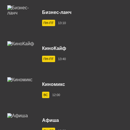
Верхняя Салда 102.6 FM
Бизнес-ланч
Владивосток 104.2 FM
ПН-ПТ
13:10
Владикавказ 102.0 FM
Владимир 102.9 FM
КиноКайф
Волгоград 100.6 FM
ПН-ПТ
13:40
Волгодонск 100.3 FM
Вологда 100.2 FM
Волхов 107.2 FM
Киномикс
Воркута 102.2 FM
ВС
12:00
Воронеж 100.3 FM
Воткинск 94.1 FM
Афиша
Вуктыл 100.3 FM