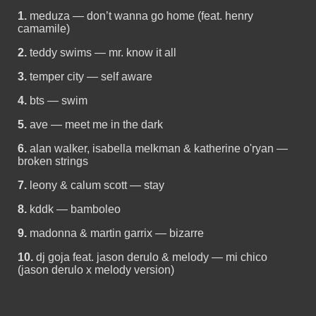
1.
meduza — don’t wanna go home (feat. henry
camamile)
2.
teddy swims — mr. know it all
3.
temper city — self aware
4.
bts — swim
5.
ave — meet me in the dark
6.
alan walker, isabella melkman & katherine o'ryan —
broken strings
7.
leony & calum scott — stay
8.
kddk — bamboleo
9.
madonna & martin garrix — bizarre
10.
dj goja feat. jason derulo & melody — mi chico
(jason derulo x melody version)