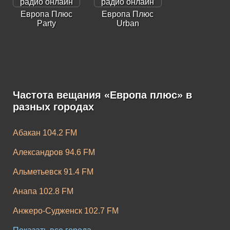
Европа Плюс
Европа Плюс
Party
Urban
Частота вещания «Европа плюс» в
Европа Плюс K-
Европа Плюс
разных городах
Pop
Rock
Абакан 104.2 FM
Александров 94.6 FM
Альметьевск 91.4 FM
Анапа 102.8 FM
Анжеро-Судженск 102.7 FM