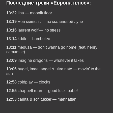
Последние треки «Европа плюс»:
13:22
lisa — moonlit floor
13:19
моя мишель — на малиновой луне
13:16
laurent wolf — no stress
13:14
kddk — bamboleo
13:11
meduza — don’t wanna go home (feat. henry
camamile)
13:09
imagine dragons — whatever it takes
13:06
hugel, imael angel & ultra naté — movin' to the
sun
12:58
coldplay — clocks
12:55
chappell roan — good luck, babe!
12:53
carlita & sofi tukker — manhattan