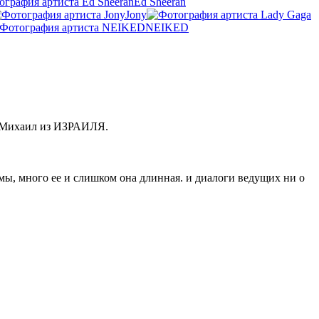
Ed Sheeran
Jony
NEIKED
а-Михаил из ИЗРАИЛЯ.
кламы, много ее и слишком она длинная. и диалоги ведущих ни о