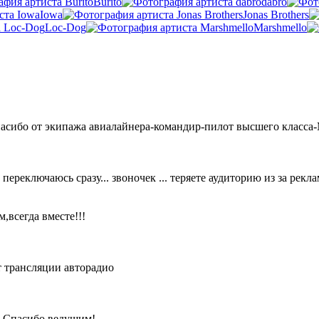
Burito
dabro
Iowa
Jonas Brothers
Loc-Dog
Marshmello
пасибо от экипажа авиалайнера-командир-пилот высшего класс
. переключаюсь сразу... звоночек ... теряете аудиторию из за ре
,всегда вместе!!!
т трансляции авторадио
! Спасибо ведущим!