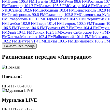
FM
Псков 106.3 FM
Пугачёв 102.0 FM
Ржев 98.6 FM
Рославль 10
FM
Салехард 101.3 FM
Сальск 105.5 FM
Самара 104.8 FM
Санкт-П
УКВ
Саянск 102.6 FM
Свободный 103.4 FM
Севастополь 102.8 
FM
Симферополь 90.6 FM
Славгород 105.8 FM
Славянск-на-Куб
FM
Ставрополь 105.1 FM
Старый Оскол 104.5 FM
Стерлитамак 1
FM
Тамбов 102.9 FM
Тверь 101.4 FM
Темрюк 100.5 FM
Тихвин 10
106.5 FM
Туапсе 104.6 FM
Туймазы 89.7 FM
Тула 104.4 FM
Тулун
FM
Урай 104.1 FM
Усинск 102.5 FM
Усолье-Сибирское 100.7 FM
У
FM
Ханты-Мансийск 102.4 FM
Чайковский 101.1 FM
Чебоксары 
102.2 FM
Шатура 91.4 FM
Шахты 103.5 FM
Шимановск 106.2 FM
Показать все города
Расписание передач «Авторадио»
Поехали!
ПН-ПТ
7:00-10:00
Мурзилки LIVE
ПН-ПТ
18:00-21:00