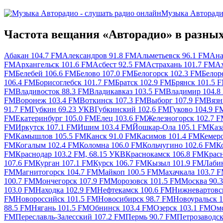
Музыка Авторад
Частота вещания «Авторадио» в разных
Абакан 104.7 FM
Александров 91.8 FM
Альметьевск 96.1 FM
Ана
FM
Архангельск 101.6 FM
Асбест 92.5 FM
Астрахань 101.7 FM
Ах
FM
Белебей 106.6 FM
Белово 107.0 FM
Белогорск 102.3 FM
Белор
106.4 FM
Борисоглебск 101.7 FM
Братск 102.9 FM
Брянск 101.5 
FM
Владивосток 88.3 FM
Владикавказ 103.5 FM
Владимир 104.8
FM
Воронеж 103.4 FM
Воткинск 107.3 FM
Выборг 107.9 FM
Вязн
91.7 FM
Губкин 69.23 УКВ
Губкинский 102,6 FM
Гуково 104.9 F
FM
Екатеринбург 105.0 FM
Елец 103.6 FM
Железногорск 102.7 
FM
Иркутск 107.1 FM
Ишим 103.4 FM
Йошкар-Ола 105.1 FM
Каз
FM
Камышлов 105.5 FM
Канск 91.0 FM
Касимов 101.4 FM
Кемеро
FM
Когалым 102.4 FM
Коломна 106.0 FM
Кольчугино 102.6 FM
К
FM
Краснодар 103.2 FM, 68.15 УКВ
Краснокамск 106.8 FM
Крас
107.6 FM
Курган 107.1 FM
Курск 106.7 FM
Кызыл 101.9 FM
Лаби
FM
Магнитогорск 104.7 FM
Майкоп 100.5 FM
Махачкала 103.7 
100.7 FM
Мончегорск 107.9 FM
Морозовск 101.5 FM
Москва 90.
103.0 FM
Находка 102.9 FM
Нефтекамск 100.6 FM
Нижневартовс
FM
Новороссийск 101.5 FM
Новосибирск 98.7 FM
Новоуральск 
88.5 FM
Нягань 101.5 FM
Обнинск 103.4 FM
Озерск 103.1 FM
Омс
FM
Переславль-Залесский 107.2 FM
Пермь 90.7 FM
Петрозаводск