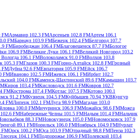
9 FM
Армавир 102.3 FM
Арсеньев 102.8 FM
Артем 106.1
0.0 FM
Барнаул 103.9 FM
Бежецк 102.4 FM
Белгород 107.7
1.9 FM
Биробиджан 106.4 FM
Благовещенск 87.7 FM
Бологое
йки 106.9 FM
Великие Луки 106.1 FM
Великий Новгород 103.2
M
Вологда 106.1 FM
Волоколамск 91.0 FM
Волхов 103.8
к 105.3 FM
Глазов 100.3 FM
Горно-Алтайск 102.8 FM
Грозный
4 FM
Дубна 92.6 FM
Евпатория 105.9 FM
Ейск 106.7
.0 FM
Иваново 102.5 FM
Ижевск 106.1 FM
Ирбит 102.7
льский 104.0 FM
Каменск-Шахтинский 89.6 FM
Камышин 103.7
FM
Киров 103.4 FM
Кисловодск 101.6 FM
Ковров 102.7
.4 FM
Кострома 107.4 FM
Котлас 107.5 FM
Котово 100.1
мск 91.2 FM
Кузнецк 104.5 FM
Куйбышев 70.94 УКВ
Кунгур
.4 FM
Липецк 102.1 FM
Луга 98.9 FM
Магадан 103.0
йловка 100.0 FM
Мичуринск 106.9 FM
Можайск 98.6 FM
Можга
102.6 FM
Набережные Челны 101.5 FM
Надым 101.4 FM
Нальчик
Новозыбков 88.3 FM
Новокузнецк 105.0 FM
Новомосковск 107.9
ренгой 89.1 FM
Норильск 106.0 FM
Ноябрьск 104.9 FM
Нурлат
9 FM
Орск 100.2 FM
Оса 103.9 FM
Отрадный 98.8 FM
Пенза 102.3
Плесецк 104.1 FM
Подпорожье 106.9 FM
Полевской 103.4