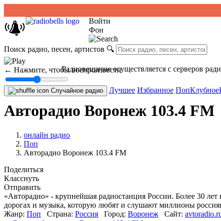
Войти
Фон
Поиск радио, песен, артистов
🔍
Радиовещание осуществляется с серверов рад
← Нажмите, чтобы воспроизвести
Лучшее
Избранное
Поп
Клубное
Случайное радио
Авторадио Воронеж 103.4 FM
онлайн радио
Поп
Авторадио Воронеж 103.4 FM
Поделиться
Класснуть
Отправить
«Авторадио» - крупнейшая радиостанция России. Более 30 лет 
дорогах и музыка, которую любят и слушают миллионы россиян
Жанр:
Поп
Страна:
Россия
Город:
Воронеж
Сайт:
avtoradio.r