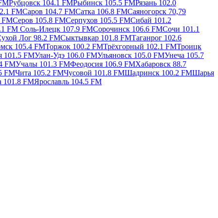
 FM
Рубцовск 104.1 FM
Рыбинск 105.5 FM
Рязань 102.0
2.1 FM
Саров 104.7 FM
Сатка 106.8 FM
Саяногорск 70,79
6 FM
Серов 105.8 FM
Серпухов 105.5 FM
Сибай 101.2
2.1 FM
Соль-Илецк 107.9 FM
Сорочинск 106.6 FM
Сочи 101.1
ухой Лог 98.2 FM
Сыктывкар 101.8 FM
Таганрог 102.6
мск 105.4 FM
Торжок 100.2 FM
Трёхгорный 102.1 FM
Троицк
я 101.5 FM
Улан-Удэ 106.0 FM
Ульяновск 105.0 FM
Унеча 105.7
.4 FM
Учалы 101.3 FM
Феодосия 106.9 FM
Хабаровск 88.7
.5 FM
Чита 105.2 FM
Чусовой 101.8 FM
Шадринск 100.2 FM
Шарья
а 101.8 FM
Ярославль 104.5 FM