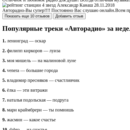
Александр Канаш
28.11.2018
Авторадио-Вы супер!!!! Постоянно Вас слушаю онлайн.Всем пр
Показать еще 10 отзывов
Добавить отзыв
Популярные треки «Авторадио» за неде
1.
ленинград — оскар
2.
филипп киркоров — луиза
3.
моя мишель — на малиновой луне
4.
venera — большие города
5.
владимир пресняков — счастливчик
6.
ёлка — эти витражи
7.
наталья подольская — подруга
8.
мари краймбрери — ты помнишь
9.
жасмин — какое счастье
10.
dabro — на счастье