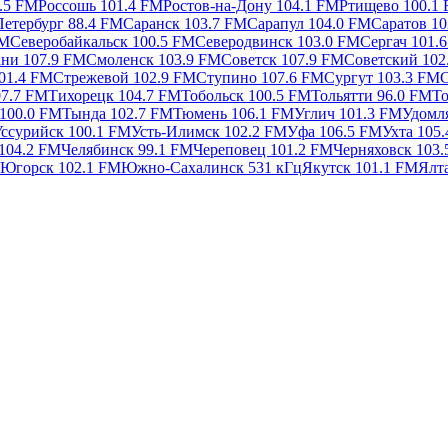
7.5 FM
Россошь 101.4 FM
Ростов-на-Дону 104.1 FM
Ртищево 100.1
етербург 88.4 FM
Саранск 103.7 FM
Сарапул 104.0 FM
Саратов 10
FM
Северобайкальск 100.5 FM
Северодвинск 103.0 FM
Сергач 101.
ани 107.9 FM
Смоленск 103.9 FM
Советск 107.9 FM
Советский 10
01.4 FM
Стрежевой 102.9 FM
Ступино 107.6 FM
Сургут 103.3 FM
С
7.7 FM
Тихорецк 104.7 FM
Тобольск 100.5 FM
Тольятти 96.0 FM
То
 100.0 FM
Тында 102.7 FM
Тюмень 106.1 FM
Углич 101.3 FM
Удомл
ссурийск 100.1 FM
Усть-Илимск 102.2 FM
Уфа 106.5 FM
Ухта 105
104.2 FM
Челябинск 99.1 FM
Череповец 101.2 FM
Черняховск 103
Югорск 102.1 FM
Южно-Сахалинск 531 кГц
Якутск 101.1 FM
Ялт