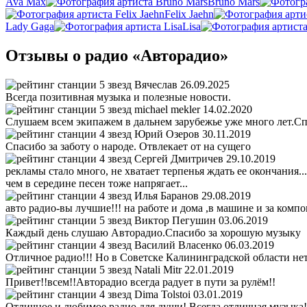
Ava Max
Bruno Mars
Felix Jaehn
Lady Gaga
Lisa
Отзывы о радио «Авторадио»
Вячеслав
26.09.2025
Всегда позитивная музыка и полезные новости.
michael mekler
14.02.2020
Слушаем всем экипажем в дальнем зарубежье уже много лет.С
Юрий Озеров
30.11.2019
Спасибо за заботу о народе. Отвлекает от на сущего
Сергей Дмитричев
29.10.2019
рекламы стало много, не хватает терпенья ждать ее окончания..
чем в середине песен тоже напрягает...
Илья Баранов
29.08.2019
авто радио-вы лучшие!!! на работе и дома ,в машине и за компом
Виктор Пегушин
03.06.2019
Каждый день слушаю Авторадио.Спасибо за хорошую музыку
Василий Власенко
06.03.2019
Отличное радио!!! Но в Советске Калининградской области не
Natali Mitr
22.01.2019
Привет!!всем!!Авторадио всегда радует в пути за рулём!!
Dima Tolstoi
03.01.2019
Отличное и любимое радио для души! Всегда отличная музыка