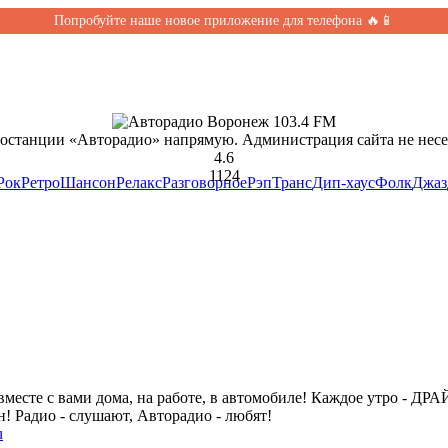
Попробуйте наше новое приложение для телефона 🔥📱
иостанции «Авторадио» напрямую. Администрация сайта не несет
4.6
1124
Рок
Ретро
Шансон
Релакс
Разговорное
Рэп
Транс
Дип-хаус
Фолк
Джаз
вместе с вами дома, на работе, в автомобиле! Каждое утро - Д
! Радио - слушают, Авторадио - любят!
u