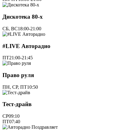
Дискотека 80-х
СБ, ВС
18:00-21:00
#LIVE Авторадио
ПТ
21:00-21:45
Право руля
ПН, СР, ПТ
10:50
Тест-драйв
СР
09:10
ПТ
07:40