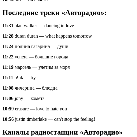
Последние треки «Авторадио»:
11:31
alan walker — dancing in love
11:28
duran duran — what happens tomorrow
11:24
полина гагарина — души
11:22
venera — большие города
11:19
марсель — улетим за моря
11:11
p!nk — try
11:08
чичерина — блюдца
11:06
jony — комета
10:59
erasure — love to hate you
10:56
justin timberlake — can't stop the feeling!
Каналы радиостанции «Авторадио»