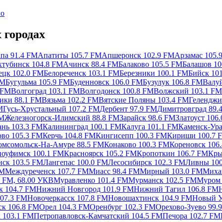
ио
 городах
па 91.4 FM
Апатиты 105.7 FM
Апшеронск 102.9 FM
Арзамас 105.
тубинск 104.8 FM
Ачинск 88.4 FM
Балаково 105.5 FM
Балашов 10
ецк 102.0 FM
Белореченск 103.1 FM
Березники 100.1 FM
Бийск 10
FM
Бугульма 105.9 FM
Буденновск 106.0 FM
Бузулук 106.8 FM
Валу
 FM
Волгоград 103.1 FM
Волгодонск 100.8 FM
Волжский 103.1 F
ики 88.1 FM
Вязьма 102.2 FM
Вятские Поляны 103.4 FM
Геленджи
M
Гусь-Хрустальный 107.2 FM
Дербент 97.9 FM
Димитровград 89.
FM
Железногорск-Илимский 88.8 FM
Зарайск 98.6 FM
Златоуст 106
ань 103.3 FM
Калининград 100.1 FM
Калуга 101.1 FM
Каменск-Ура
во 105.3 FM
Керчь 104.8 FM
Кингисепп 100.3 FM
Кириши 100.7 
омсомольск-На-Амуре 88.5 FM
Конаково 100.3 FM
Кореновск 106
ноуфимск 100.1 FM
Красноярск 105.2 FM
Кропоткин 106.7 FM
Кры
нск 103.5 FM
Лангепас 100.0 FM
Лесосибирск 102.3 FM
Ливны 100
FM
Междуреченск 107.7 FM
Миасс 98.4 FM
Мирный 103.0 FM
Миха
3 FM, 68.00 УКВ
Муравленко 101.4 FM
Мурманск 102.5 FM
Муром 
к 104.7 FM
Нижний Новгород 101.9 FM
Нижний Тагил 106.8 FM
107.3 FM
Новочеркасск 107.8 FM
Новошахтинск 104.9 FM
Новый У
к 106.8 FM
Орел 104.3 FM
Оренбург 102.3 FM
Орехово-Зуево 99.
 103.1 FM
Петропавловск-Камчатский 104.5 FM
Печора 102.7 FM