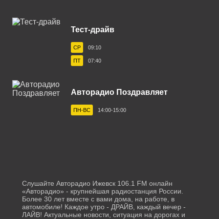
Белореченск 103.1 FM
Тест-драйв
Березники 100.1 FM
СР
09:10
Бийск 101.9 FM
ПТ
07:40
Биробиджан 106.4 FM
Благовещенск 87.7 FM
Авторадио Поздравляет
Бологое 106.4 FM
ПН-ВС
14:00-15:00
Борисоглебск 101.7 FM
Братск 102.9 FM
Брянск 101.5 FM
Бугульма 105.9 FM
Слушайте Авторадио Ижевск 106.1 FM онлайн
«Авторадио» - крупнейшая радиостанция России.
Буденновск 106.0 FM
Более 30 лет вместе с вами дома, на работе, в
автомобиле! Каждое утро - ДРАЙВ, каждый вечер -
ЛАЙВ! Актуальные новости, ситуация на дорогах и
Бузулук 106.8 FM