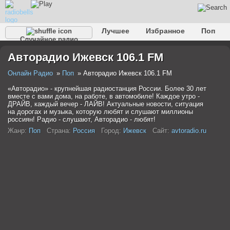
Лучшее
Избранное
Поп
Случайное радио
Клубное
Рок
Ретро
Шансон
Релакс
Авторадио Ижевск 106.1 FM
Разговорное
Рэп
Транс
Дип-хаус
Фолк
Джаз
Детское
Классическое
Онлайн Радио
Поп
Авторадио Ижевск 106.1 FM
«Авторадио» - крупнейшая радиостанция России. Более 30 лет
вместе с вами дома, на работе, в автомобиле! Каждое утро -
ДРАЙВ, каждый вечер - ЛАЙВ! Актуальные новости, ситуация
на дорогах и музыка, которую любят и слушают миллионы
россиян! Радио - слушают, Авторадио - любят!
Жанр:
Поп
Страна:
Россия
Город:
Ижевск
Сайт:
avtoradio.ru