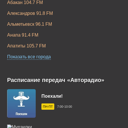
Абакан 104.7 FM
Александров 91.8 FM
Альметьевск 96.1 FM
Анапа 91.4 FM
Апатиты 105.7 FM
Апшеронск 102.9 FM
Показать все города
Арзамас 105.9 FM
Армавир 102.3 FM
Расписание передач «Авторадио»
Арсеньев 102.8 FM
Поехали!
Артем 106.1 FM
ПН-ПТ
7:00-10:00
Архангельск 101.6 FM
Асбест 92.5 FM