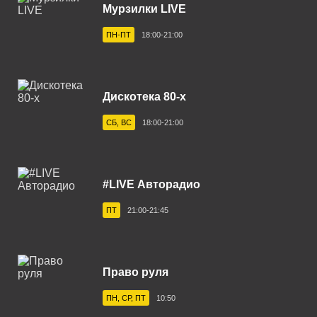
Мурзилки LIVE
Астрахань 101.7 FM
ПН-ПТ
18:00-21:00
Ахтубинск 104.8 FM
Ачинск 88.4 FM
Балаково 105.5 FM
Дискотека 80-х
Балашов 100.0 FM
СБ, ВС
18:00-21:00
Барнаул 103.9 FM
Бежецк 102.4 FM
#LIVE Авторадио
Белгород 107.7 FM
ПТ
21:00-21:45
Белебей 106.6 FM
Белово 107.0 FM
Право руля
Белогорск 102.3 FM
ПН, СР, ПТ
10:50
Белорецк 102.0 FM