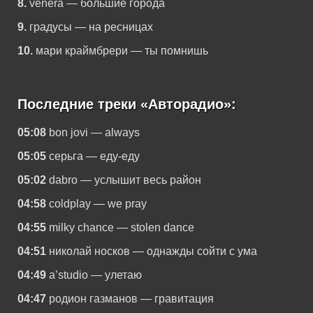
8.
venera — большие города
9.
градусы — на ресницах
10.
мари краймбрери — ты помнишь
Последние треки «Авторадио»:
05:08
bon jovi — always
05:05
серьга — еду-еду
05:02
dabro — услышит весь район
04:58
coldplay — we pray
04:55
milky chance — stolen dance
04:51
николай носков — однажды сойти с ума
04:49
a’studio — улетаю
04:47
родион газманов — гравитация