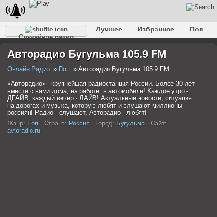
Лучшее
Избранное
Поп
Случайное радио
Клубное
Рок
Ретро
Шансон
Релакс
Авторадио Бугульма 105.9 FM
Разговорное
Рэп
Транс
Дип-хаус
Фолк
Джаз
Детское
Классическое
Онлайн Радио
Поп
Авторадио Бугульма 105.9 FM
«Авторадио» - крупнейшая радиостанция России. Более 30 лет
вместе с вами дома, на работе, в автомобиле! Каждое утро -
ДРАЙВ, каждый вечер - ЛАЙВ! Актуальные новости, ситуация
на дорогах и музыка, которую любят и слушают миллионы
россиян! Радио - слушают, Авторадио - любят!
Жанр:
Поп
Страна:
Россия
Город:
Бугульма
Сайт:
avtoradio.ru