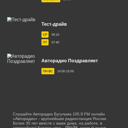
Белорецк 102.0 FM
Белореченск 103.1 FM
Тест-драйв
Березники 100.1 FM
СР
09:10
Бийск 101.9 FM
ПТ
07:40
Биробиджан 106.4 FM
Благовещенск 87.7 FM
Авторадио Поздравляет
Бологое 106.4 FM
ПН-ВС
14:00-15:00
Борисоглебск 101.7 FM
Братск 102.9 FM
Брянск 101.5 FM
Бугульма 105.9 FM
Слушайте Авторадио Бугульма 105.9 FM онлайн
«Авторадио» - крупнейшая радиостанция России.
Буденновск 106.0 FM
Более 30 лет вместе с вами дома, на работе, в
автомобиле! Каждое утро - ДРАЙВ, каждый вечер -