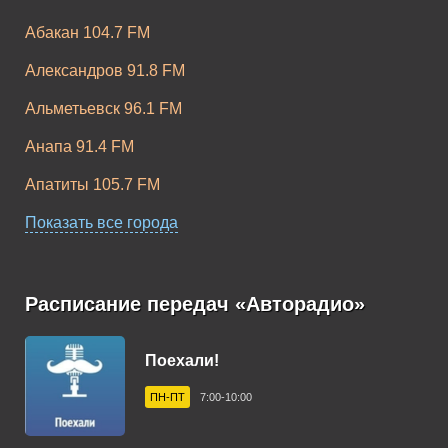
Абакан 104.7 FM
Александров 91.8 FM
Альметьевск 96.1 FM
Анапа 91.4 FM
Апатиты 105.7 FM
Апшеронск 102.9 FM
Показать все города
Арзамас 105.9 FM
Армавир 102.3 FM
Расписание передач «Авторадио»
Арсеньев 102.8 FM
Поехали!
Артем 106.1 FM
ПН-ПТ
7:00-10:00
Архангельск 101.6 FM