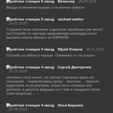
Вячеслав
26.09.2025
Всегда позитивная музыка и полезные новости.
michael mekler
14.02.2020
Слушаем всем экипажем в дальнем зарубежье уже много
лет.Спасибо от экипажа авиалайнера-командир-пилот
высшего класса-Михаил из ИЗРАИЛЯ.
Юрий Озеров
30.11.2019
Спасибо за заботу о народе. Отвлекает от на сущего
Сергей Дмитричев
29.10.2019
рекламы стало много, не хватает терпенья ждать ее
окончания... переключаюсь сразу... звоночек ... теряете
аудиторию из за рекламы, много ее и слишком она
длинная. и диалоги ведущих ни о чем в середине песен
тоже напрягает...
Илья Баранов
29.08.2019