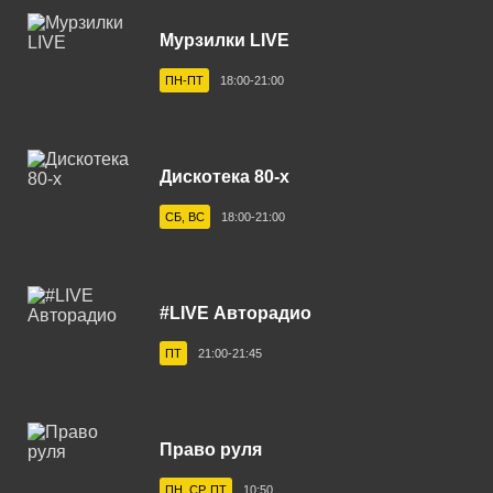
Асбест 92.5 FM
Мурзилки LIVE
Астрахань 101.7 FM
ПН-ПТ
18:00-21:00
Ахтубинск 104.8 FM
Ачинск 88.4 FM
Балаково 105.5 FM
Дискотека 80-х
Балашов 100.0 FM
СБ, ВС
18:00-21:00
Барнаул 103.9 FM
Бежецк 102.4 FM
#LIVE Авторадио
Белгород 107.7 FM
ПТ
21:00-21:45
Белебей 106.6 FM
Белово 107.0 FM
Право руля
Белогорск 102.3 FM
ПН, СР, ПТ
10:50