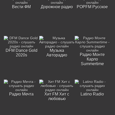
Вести ФМ
Дорожное радио
POPFM Русское
DFM Dance Gold
Музыка
Радио Монте
2020s
Авторадио
Карло
Summertime
Радио Мечта
Хит FM Хит с
Latino Radio
любовью