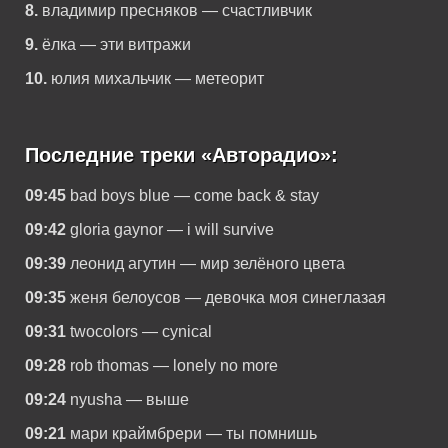
8.
владимир пресняков — счастливчик
9.
ёлка — эти витражи
10.
юлия михальчик — метеорит
Последние треки «Авторадио»:
09:45
bad boys blue — come back & stay
09:42
gloria gaynor — i will survive
09:39
леонид агутин — мир зелёного цвета
09:35
женя белоусов — девочка моя синеглазая
09:31
twocolors — cynical
09:28
rob thomas — lonely no more
09:24
nyusha — выше
09:21
мари краймбрери — ты помнишь