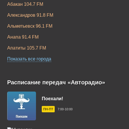
Абакан 104.7 FM
Александров 91.8 FM
Альметьевск 96.1 FM
Анапа 91.4 FM
Апатиты 105.7 FM
Апшеронск 102.9 FM
Показать все города
Арзамас 105.9 FM
Армавир 102.3 FM
Расписание передач «Авторадио»
Арсеньев 102.8 FM
Поехали!
Артем 106.1 FM
ПН-ПТ
7:00-10:00
Архангельск 101.6 FM
Асбест 92.5 FM