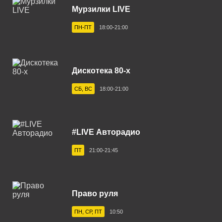
Мурзилки LIVE
Астрахань 101.7 FM
ПН-ПТ
18:00-21:00
Ахтубинск 104.8 FM
Ачинск 88.4 FM
Балаково 105.5 FM
Дискотека 80-х
Балашов 100.0 FM
СБ, ВС
18:00-21:00
Барнаул 103.9 FM
Бежецк 102.4 FM
#LIVE Авторадио
Белгород 107.7 FM
ПТ
21:00-21:45
Белебей 106.6 FM
Белово 107.0 FM
Право руля
Белогорск 102.3 FM
ПН, СР, ПТ
10:50
Белорецк 102.0 FM