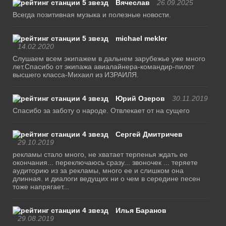
Вячеслав
26.09.2025
Всегда позитивная музыка и полезные новости.
michael mekler
14.02.2020
Слушаем всем экипажем в дальнем зарубежье уже много
лет.Спасибо от экипажа авиалайнера-командир-пилот
высшего класса-Михаил из ИЗРАИЛЯ.
Юрий Озеров
30.11.2019
Спасибо за заботу о народе. Отвлекает от на сущего
Сергей Дмитричев
29.10.2019
рекламы стало много, не хватает терпенья ждать ее
окончания... переключаюсь сразу... звоночек ... теряете
аудиторию из за рекламы, много ее и слишком она
длинная. и диалоги ведущих ни о чем в середине песен
тоже напрягает...
Илья Баранов
29.08.2019