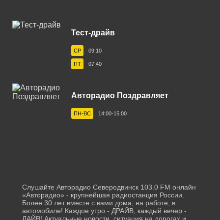
Белореченск 103.1 FM
Тест-драйв
Березники 100.1 FM
СР
09:10
Бийск 101.9 FM
ПТ
07:40
Биробиджан 106.4 FM
Благовещенск 87.7 FM
Авторадио Поздравляет
Бологое 106.4 FM
ПН-ВС
14:00-15:00
Борисоглебск 101.7 FM
Братск 102.9 FM
Брянск 101.5 FM
Бугульма 105.9 FM
Слушайте Авторадио Северодвинск 103.0 FM онлайн
«Авторадио» - крупнейшая радиостанция России.
Буденновск 106.0 FM
Более 30 лет вместе с вами дома, на работе, в
автомобиле! Каждое утро - ДРАЙВ, каждый вечер -
ЛАЙВ! Актуальные новости, ситуация на дорогах и