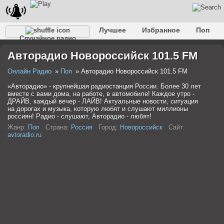
Лучшее
Избранное
Поп
Случайное радио
Клубное
Рок
Ретро
Шансон
Релакс
Авторадио Новороссийск 101.5 FM
Разговорное
Рэп
Транс
Дип-хаус
Фолк
Джаз
Детское
Классическое
Онлайн Радио
Поп
Авторадио Новороссийск 101.5 FM
«Авторадио» - крупнейшая радиостанция России. Более 30 лет
вместе с вами дома, на работе, в автомобиле! Каждое утро -
ДРАЙВ, каждый вечер - ЛАЙВ! Актуальные новости, ситуация
на дорогах и музыка, которую любят и слушают миллионы
россиян! Радио - слушают, Авторадио - любят!
Жанр:
Поп
Страна:
Россия
Город:
Новороссийск
Сайт:
avtoradio.ru