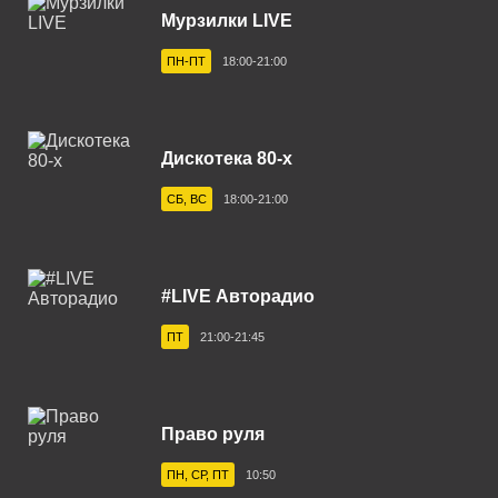
Мурзилки LIVE
Астрахань 101.7 FM
ПН-ПТ
18:00-21:00
Ахтубинск 104.8 FM
Ачинск 88.4 FM
Балаково 105.5 FM
Дискотека 80-х
Балашов 100.0 FM
СБ, ВС
18:00-21:00
Барнаул 103.9 FM
Бежецк 102.4 FM
#LIVE Авторадио
Белгород 107.7 FM
ПТ
21:00-21:45
Белебей 106.6 FM
Белово 107.0 FM
Право руля
Белогорск 102.3 FM
ПН, СР, ПТ
10:50
Белорецк 102.0 FM