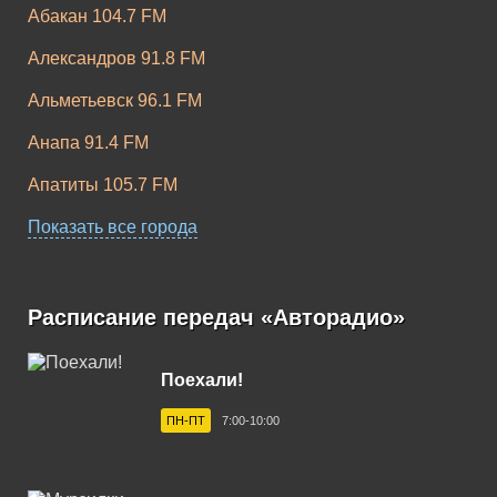
Абакан 104.7 FM
Александров 91.8 FM
Альметьевск 96.1 FM
Анапа 91.4 FM
Апатиты 105.7 FM
Апшеронск 102.9 FM
Показать все города
Арзамас 105.9 FM
Армавир 102.3 FM
Расписание передач «Авторадио»
Арсеньев 102.8 FM
Поехали!
Артем 106.1 FM
ПН-ПТ
7:00-10:00
Архангельск 101.6 FM
Асбест 92.5 FM