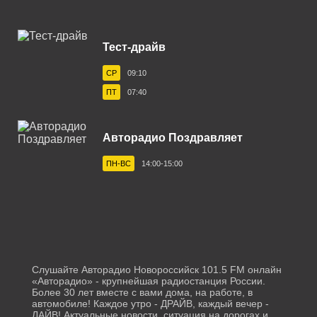
Белореченск 103.1 FM
Тест-драйв
Березники 100.1 FM
СР
09:10
Бийск 101.9 FM
ПТ
07:40
Биробиджан 106.4 FM
Благовещенск 87.7 FM
Авторадио Поздравляет
Бологое 106.4 FM
ПН-ВС
14:00-15:00
Борисоглебск 101.7 FM
Братск 102.9 FM
Брянск 101.5 FM
Бугульма 105.9 FM
Слушайте Авторадио Новороссийск 101.5 FM онлайн
«Авторадио» - крупнейшая радиостанция России.
Буденновск 106.0 FM
Более 30 лет вместе с вами дома, на работе, в
автомобиле! Каждое утро - ДРАЙВ, каждый вечер -
ЛАЙВ! Актуальные новости, ситуация на дорогах и