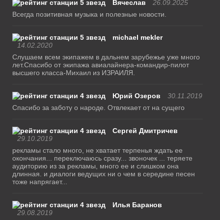
Вячеслав
26.09.2025
Всегда позитивная музыка и полезные новости.
michael mekler
14.02.2020
Слушаем всем экипажем в дальнем зарубежье уже много
лет.Спасибо от экипажа авиалайнера-командир-пилот
высшего класса-Михаил из ИЗРАИЛЯ.
Юрий Озеров
30.11.2019
Спасибо за заботу о народе. Отвлекает от на сущего
Сергей Дмитричев
29.10.2019
рекламы стало много, не хватает терпенья ждать ее
окончания... переключаюсь сразу... звоночек ... теряете
аудиторию из за рекламы, много ее и слишком она
длинная. и диалоги ведущих ни о чем в середине песен
тоже напрягает...
Илья Баранов
29.08.2019