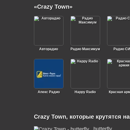
«Crazy Town»
Авторадио
Радио Максимум
Радио С
Апекс Радио
Happy Radio
Красная ар
Crazy Town, которые крутятся н
butterfly