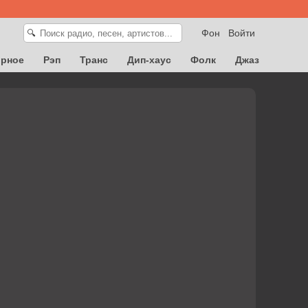
Фон
Войти
🔍
орное
Рэп
Транс
Дип-хаус
Фолк
Джаз