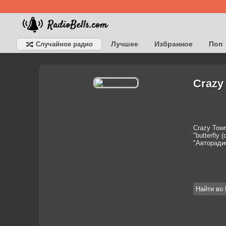
Лучшее
Избранное
Поп
Случайное радио
Детское
Классическое
Crazy
Crazy Town
"butterfly
"Авторади
Найти во 