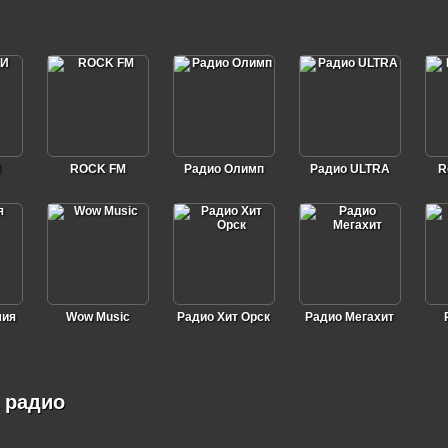
И
ROCK FM
Радио Олимп
Радио ULTRA
R
мия
Wow Music
Радио Хит Орск
Радио Мегахит
а радио