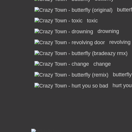
butterf
toxic
drowning
revolving
change
butterfl
hurt you