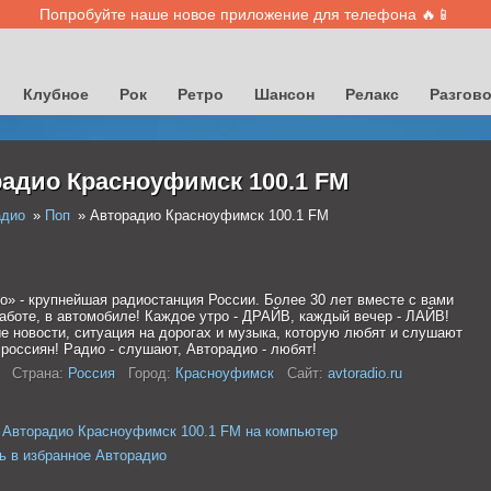
Попробуйте наше новое приложение для телефона 🔥📱
Клубное
Рок
Ретро
Шансон
Релакс
Разгов
адио Красноуфимск 100.1 FM
адио
Поп
Авторадио Красноуфимск 100.1 FM
о» - крупнейшая радиостанция России. Более 30 лет вместе с вами
работе, в автомобиле! Каждое утро - ДРАЙВ, каждый вечер - ЛАЙВ!
е новости, ситуация на дорогах и музыка, которую любят и слушают
россиян! Радио - слушают, Авторадио - любят!
Страна:
Россия
Город:
Красноуфимск
Сайт:
avtoradio.ru
 Авторадио Красноуфимск 100.1 FM на компьютер
ь в избранное Авторадио