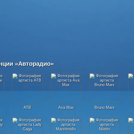
нции «Авторадио»
ATB
Ava Max
Bruno Mars