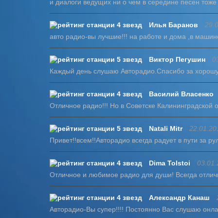
и диалоги ведущих ни о чем в середине песен тоже 
Илья Баранов
29.
авто радио-вы лучшие!!! на работе и дома ,в машине
Виктор Пегушин
0
Каждый день слушаю Авторадио.Спасибо за хорош
Василий Власенко
Отличное радио!!! Но в Советске Калининградской 
Natali Mitr
22.01.20
Привет!!всем!!Авторадио всегда радует в пути за ру
Dima Tolstoi
03.01.
Отличное и любимое радио для души! Всегда отлич
Александр Канаш
Авторадио-Вы супер!!!! Постоянно Вас слушаю онла