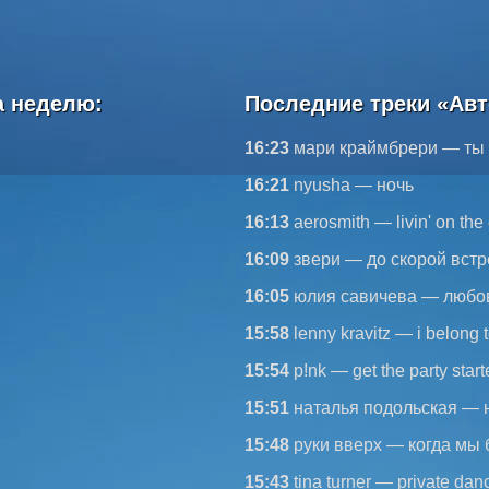
а неделю:
Последние треки «Авт
16:23
мари краймбрери — ты
16:21
nyusha — ночь
16:13
aerosmith — livin' on the
16:09
звери — до скорой встр
16:05
юлия савичева — любо
15:58
lenny kravitz — i belong 
15:54
p!nk — get the party star
15:51
наталья подольская — 
15:48
руки вверх — когда мы 
15:43
tina turner — private dan