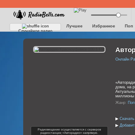
Лучшее
Избранное
Поп
Случайное радио
Автор
Онлайн Р
«Авторади
дома, на 
Актуальны
миллионы 
Жанр:
Поп
▶
Скачать
▶
Добавит
Радиовещание осуществляется с серверов
радиостанции «Авторадио» напрямую.