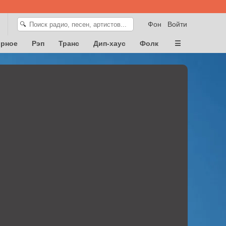
Фон
Войти
🔍
орное
Рэп
Транс
Дип-хаус
Фолк
☰