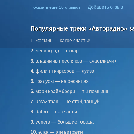
Добавить отзыв
Показать еще 10 отзывов
Популярные треки «Авторадио» з
1.
жасмин — какое счастье
2.
ленинград — оскар
3.
владимир пресняков — счастливчик
4.
филипп киркоров — луиза
5.
градусы — на ресницах
6.
мари краймбрери — ты помнишь
7.
uma2rman — не стой, танцуй
8.
dabro — на счастье
9.
venera — большие города
10.
ёлка — эти витражи