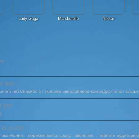
Lady Gaga
Marshmello
Niletto
25
02.2020
много лет.Спасибо от экипажа авиалайнера-командир-пилот высше
1.2019
о
29.10.2019
 окончания... переключаюсь сразу... звоночек ... теряете аудитори