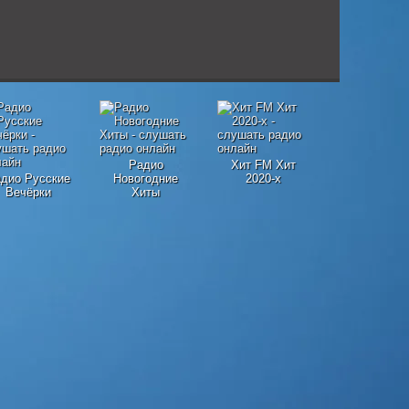
Радио
Хит FM Хит
дио Русские
Новогодние
2020-х
Вечёрки
Хиты