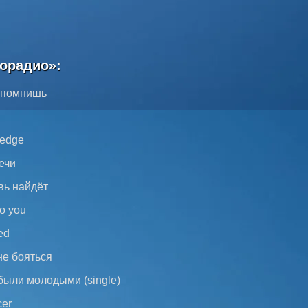
орадио»:
 помнишь
 edge
ечи
вь найдёт
to you
ted
не бояться
были молодыми (single)
cer