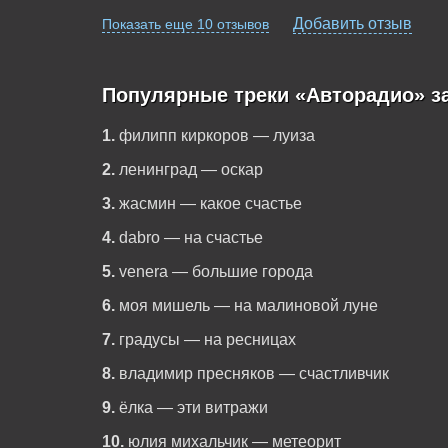
Добавить отзыв
Показать еще 10 отзывов
Популярные треки «Авторадио» з
1.
филипп киркоров — луиза
2.
ленинград — оскар
3.
жасмин — какое счастье
4.
dabro — на счастье
5.
venera — большие города
6.
моя мишель — на малиновой луне
7.
градусы — на ресницах
8.
владимир пресняков — счастливчик
9.
ёлка — эти витражи
10.
юлия михальчик — метеорит