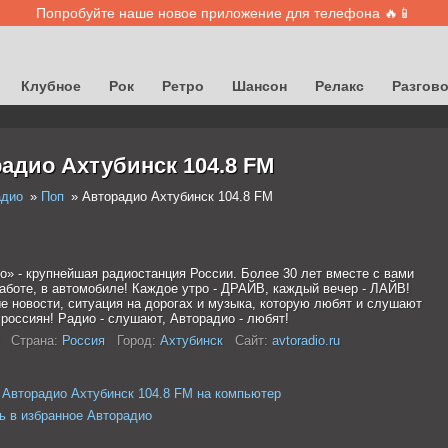
Попробуйте наше новое приложение для телефона 🔥📱
Клубное
Рок
Ретро
Шансон
Релакс
Разгов
адио Ахтубинск 104.8 FM
адио
Поп
Авторадио Ахтубинск 104.8 FM
о» - крупнейшая радиостанция России. Более 30 лет вместе с вами
работе, в автомобиле! Каждое утро - ДРАЙВ, каждый вечер - ЛАЙВ!
е новости, ситуация на дорогах и музыка, которую любят и слушают
россиян! Радио - слушают, Авторадио - любят!
Страна:
Россия
Город:
Ахтубинск
Сайт:
avtoradio.ru
 Авторадио Ахтубинск 104.8 FM на компьютер
ь в избранное Авторадио