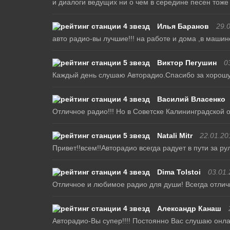
и диалоги ведущих ни о чем в середине песен тоже 
Илья Баранов
29.
авто радио-вы лучшие!!! на работе и дома ,в машине
Виктор Пегушин
0
Каждый день слушаю Авторадио.Спасибо за хорош
Василий Власенко
Отличное радио!!! Но в Советске Калининградской 
Natali Mitr
22.01.20
Привет!!всем!!Авторадио всегда радует в пути за ру
Dima Tolstoi
03.01.
Отличное и любимое радио для души! Всегда отлич
Александр Канаш
Авторадио-Вы супер!!!! Постоянно Вас слушаю онла