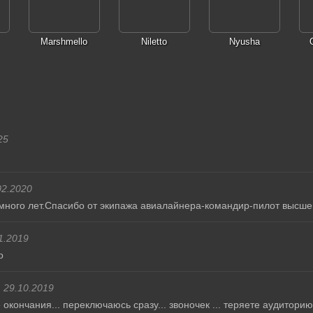
Marshmello
Niletto
Nyusha
25
02.2020
много лет.Спасибо от экипажа авиалайнера-командир-пилот высше
1.2019
о
29.10.2019
 окончания... переключаюсь сразу... звоночек ... теряете аудитори