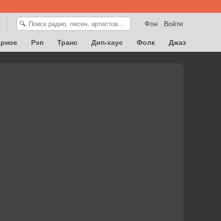
Фон
Войти
🔍
орное
Рэп
Транс
Дип-хаус
Фолк
Джаз