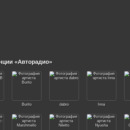
нции «Авторадио»
Burito
dabro
Inna