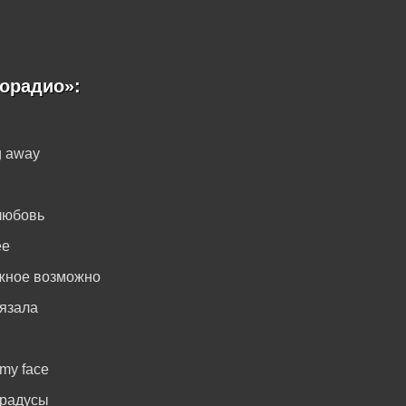
орадио»:
g away
любовь
ee
жное возможно
язала
 my face
градусы