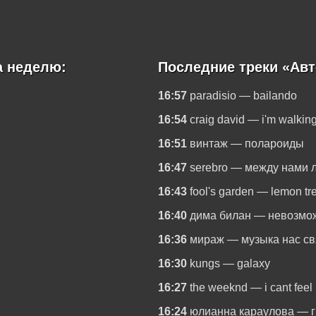
а неделю:
Последние треки «Авт
16:57
paradisio — bailando
16:54
craig david — i'm walkin
16:51
винтаж — полароиды
16:47
serebro — между нами 
16:43
fool's garden — lemon tr
16:40
дима билан — невозмо
16:36
мираж — музыка нас св
16:30
kungs — galaxy
16:27
the weeknd — i cant feel
16:24
юлианна караулова — 