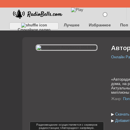
Лучшее
Избранное
Поп
Случайное радио
Детское
Классическое
Автор
Онлайн Р
«Авторади
дома, на 
Актуальны
миллионы 
Жанр:
Поп
▶
Скачать
▶
Добавит
Радиовещание осуществляется с серверов
радиостанции «Авторадио» напрямую.