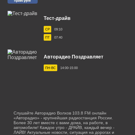
Белореченск 103.1 FM
Тест-драйв
Березники 100.1 FM
СР
09:10
Бийск 101.9 FM
ПТ
07:40
Биробиджан 106.4 FM
Благовещенск 87.7 FM
Авторадио Поздравляет
Бологое 106.4 FM
ПН-ВС
14:00-15:00
Борисоглебск 101.7 FM
Братск 102.9 FM
Брянск 101.5 FM
Бугульма 105.9 FM
Слушайте Авторадио Волхов 103.8 FM онлайн
«Авторадио» - крупнейшая радиостанция России.
Буденновск 106.0 FM
Более 30 лет вместе с вами дома, на работе, в
автомобиле! Каждое утро - ДРАЙВ, каждый вечер -
ЛАЙВ! Актуальные новости, ситуация на дорогах и
Бузулук 106.8 FM