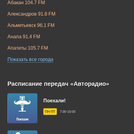
Абакан 104.7 FM
Александров 91.8 FM
Альметьевск 96.1 FM
Анапа 91.4 FM
Апатиты 105.7 FM
Апшеронск 102.9 FM
Показать все города
Арзамас 105.9 FM
Армавир 102.3 FM
Расписание передач «Авторадио»
Арсеньев 102.8 FM
Поехали!
Артем 106.1 FM
ПН-ПТ
7:00-10:00
Архангельск 101.6 FM
Асбест 92.5 FM