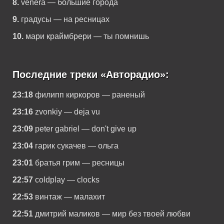
8.
venera — большие города
9.
градусы — на ресницах
10.
мари краймбрери — ты помнишь
Последние треки «Авторадио»:
23:18
филипп киркоров — раненый
23:16
zvonkiy — deja vu
23:09
peter gabriel — don't give up
23:04
гарик сукачев — ольга
23:01
братья грим — ресницы
22:57
coldplay — clocks
22:53
винтаж — малахит
22:51
дмитрий маликов — мир без твоей любви