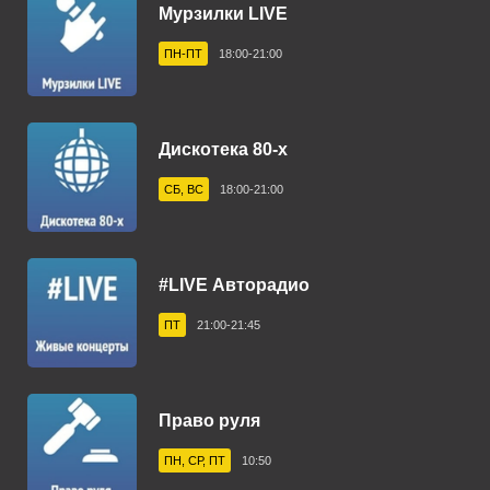
Мурзилки LIVE
Астрахань 101.7 FM
ПН-ПТ
18:00-21:00
Ахтубинск 104.8 FM
Ачинск 88.4 FM
Балаково 105.5 FM
Дискотека 80-х
Балашов 100.0 FM
СБ, ВС
18:00-21:00
Барнаул 103.9 FM
Бежецк 102.4 FM
#LIVE Авторадио
Белгород 107.7 FM
ПТ
21:00-21:45
Белебей 106.6 FM
Белово 107.0 FM
Право руля
Белогорск 102.3 FM
ПН, СР, ПТ
10:50
Белорецк 102.0 FM