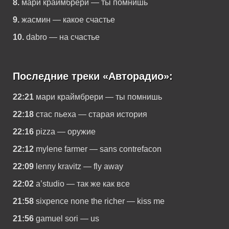
8.
мари краймбрери — ты помнишь
9.
жасмин — какое счастье
10.
dabro — на счастье
Последние треки «Авторадио»:
22:21
мари краймбрери — ты помнишь
22:18
стас пьеха — старая история
22:16
pizza — оружие
22:12
mylene farmer — sans contrefacon
22:09
lenny kravitz — fly away
22:02
a’studio — так же как все
21:58
sixpence none the richer — kiss me
21:56
gamuel sori — us