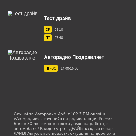
Белореченск 103.1 FM
Тест-драйв
Березники 100.1 FM
СР
09:10
Бийск 101.9 FM
ПТ
07:40
Биробиджан 106.4 FM
Благовещенск 87.7 FM
Авторадио Поздравляет
Бологое 106.4 FM
ПН-ВС
14:00-15:00
Борисоглебск 101.7 FM
Братск 102.9 FM
Брянск 101.5 FM
Бугульма 105.9 FM
Слушайте Авторадио Ирбит 102.7 FM онлайн
«Авторадио» - крупнейшая радиостанция России.
Буденновск 106.0 FM
Более 30 лет вместе с вами дома, на работе, в
автомобиле! Каждое утро - ДРАЙВ, каждый вечер -
ЛАЙВ! Актуальные новости, ситуация на дорогах и
Бузулук 106.8 FM