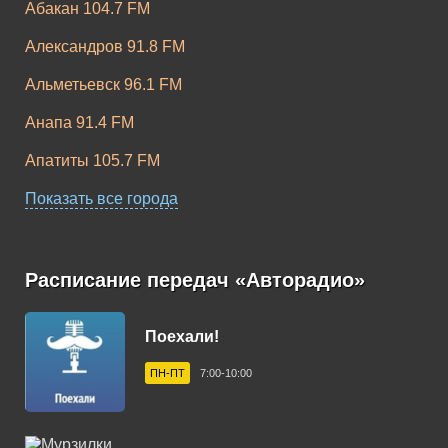
Абакан 104.7 FM
Александров 91.8 FM
Альметьевск 96.1 FM
Анапа 91.4 FM
Апатиты 105.7 FM
Апшеронск 102.9 FM
Показать все города
Арзамас 105.9 FM
Армавир 102.3 FM
Расписание передач «Авторадио»
Арсеньев 102.8 FM
Поехали!
Артем 106.1 FM
ПН-ПТ
7:00-10:00
Архангельск 101.6 FM
Асбест 92.5 FM