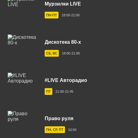
Мурзилки LIVE
Астрахань 101.7 FM
ПН-ПТ
18:00-21:00
Ахтубинск 104.8 FM
Ачинск 88.4 FM
Балаково 105.5 FM
Дискотека 80-х
Балашов 100.0 FM
СБ, ВС
18:00-21:00
Барнаул 103.9 FM
Бежецк 102.4 FM
#LIVE Авторадио
Белгород 107.7 FM
ПТ
21:00-21:45
Белебей 106.6 FM
Белово 107.0 FM
Право руля
Белогорск 102.3 FM
ПН, СР, ПТ
10:50
Белорецк 102.0 FM